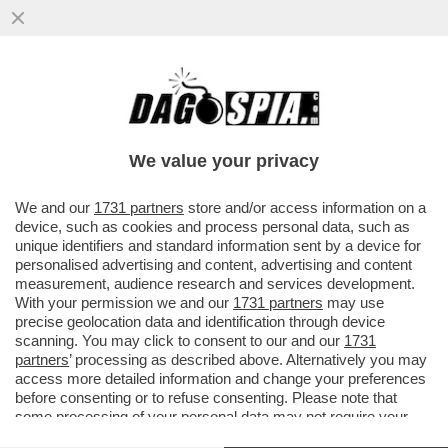
IL DIVANO DEI GIUSTI - SERATA RICCA, VI
AVVERTO, CHE TERMINA CON LO
SCATENATISSIMO...
We value your privacy
VAI ALL'ARTICOLO
We and our
1731 partners
store and/or access information on a
device, such as cookies and process personal data, such as
unique identifiers and standard information sent by a device for
personalised advertising and content, advertising and content
measurement, audience research and services development.
With your permission we and our
1731 partners
may use
precise geolocation data and identification through device
scanning. You may click to consent to our and our
1731
partners
’ processing as described above. Alternatively you may
access more detailed information and change your preferences
before consenting or to refuse consenting. Please note that
some processing of your personal data may not require your
consent, but you have a right to object to such processing. Your