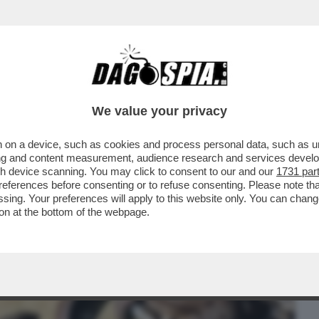
BUSINESS
CAFONAL
CRONACHE
SPORT
DAGO
We value your privacy
 on a device, such as cookies and process personal data, such as uni
 INDIA SONO STATI SEQUESTRATI OLTRE
ising and content measurement, audience research and services deve
ALI A RISCHIO..
gh device scanning. You may click to consent to our and our
1731 par
ferences before consenting or to refuse consenting. Please note th
essing. Your preferences will apply to this website only. You can cha
on at the bottom of the webpage.