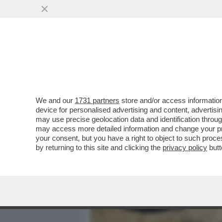
MEDIA E TV
POLITICA
We and our
1731 partners
store and/or access information
TRA IL 2012 E IL 2020 IN
device for personalised advertising and content, advert
70.000 ESEMPLARI DI ANIM
may use precise geolocation data and identification throu
may access more detailed information and change your pre
VAI ALL'ARTICOLO
your consent, but you have a right to object to such proc
by returning to this site and clicking the
privacy policy
butt