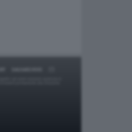
RT
DAGOARCHIVIO
ggetti o gli autori avessero qualcosa in
provvederà prontamente alla rimozione