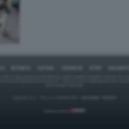
ICA
BUSINESS
CAFONAL
CRONACHE
SPORT
DAGOREPO
tate in larga parte prese da Internet,e quindi valutate di pubblico dominio. Se i so
ranno che da segnalarlo alla redazione - indirizzo e-mail rda@dagospia.com, che 
delle immagini utilizzate.
Dagospia S.p.A. - P.iva e c.f. 06163551002 -
CHI SIAMO
-
PRIVACY
Gestione tecnica