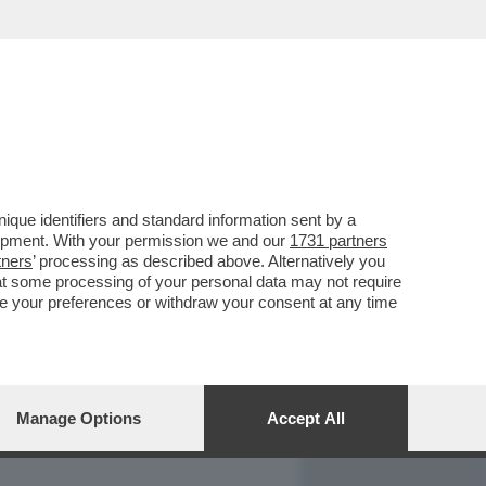
REPORT
DAGOARCHIVIO
que identifiers and standard information sent by a
lopment. With your permission we and our
1731 partners
tners
’ processing as described above. Alternatively you
at some processing of your personal data may not require
nge your preferences or withdraw your consent at any time
Manage Options
Accept All