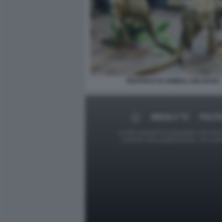
TRAFFICO DI ANIMALI SELVATICI
MEDIA E TV
POLIT
Le foto presenti su Dagospia.com sono s
contrario alla pubblicazione, non av