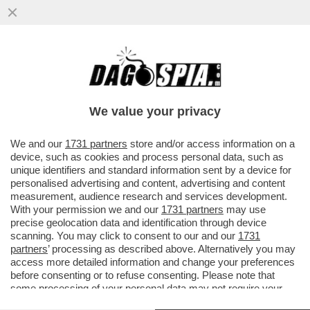
We value your privacy
We and our
1731 partners
store and/or access information on a
device, such as cookies and process personal data, such as
unique identifiers and standard information sent by a device for
personalised advertising and content, advertising and content
measurement, audience research and services development.
With your permission we and our
1731 partners
may use
precise geolocation data and identification through device
scanning. You may click to consent to our and our
1731
partners
’ processing as described above. Alternatively you may
access more detailed information and change your preferences
DAGOREPORT – AVVISATI QUEI "GENI"
before consenting or to refuse consenting. Please note that
DELL'EGEMONIA BANCARIA DI PALAZZO CHIGI:
some processing of your personal data may not require your
BANCO BPM È PASSATO DALLA PADELLA DI
consent, but you have a right to object to such processing. Your
UNICREDIT ALLA BRACE DI CREDIT AGRICOLE
–