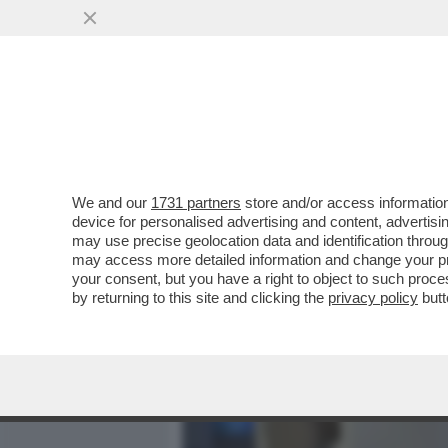
MEDIA E TV
POLITICA
We and our
1731 partners
store and/or access information
device for personalised advertising and content, advert
may use precise geolocation data and identification throu
may access more detailed information and change your pre
your consent, but you have a right to object to such proc
by returning to this site and clicking the
privacy policy
butt