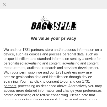
We value your privacy
We and our
1731 partners
store and/or access information on a
device, such as cookies and process personal data, such as
unique identifiers and standard information sent by a device for
personalised advertising and content, advertising and content
measurement, audience research and services development.
With your permission we and our
1731 partners
may use
precise geolocation data and identification through device
scanning. You may click to consent to our and our
1731
partners
’ processing as described above. Alternatively you may
DOVE STA LA VERITA'? - NEL CASO CROCETTA
access more detailed information and change your preferences
CONTRO "L'ESPRESSO", IL GIP DI PALERMO DISPONE
before consenting or to refuse consenting. Please note that
UNA PERIZIA SU TUTTE LE INTERCETTAZIONI, ANCHE
some processing of your personal data may not require your
consent, but you have a right to object to such processing. Your
AMBIENTALI, EFFETTUATE. COMPRESO QUELLE NON