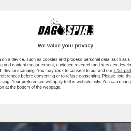
BUSINESS
CAFONAL
CRONACHE
SPORT
DAGO
We value your privacy
 on a device, such as cookies and process personal data, such as uni
ising and content measurement, audience research and services deve
gh device scanning. You may click to consent to our and our
1731 par
ferences before consenting or to refuse consenting. Please note th
essing. Your preferences will apply to this website only. You can cha
on at the bottom of the webpage.