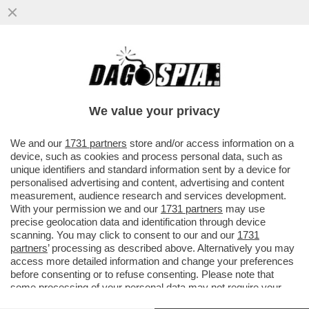
We value your privacy
We and our
1731 partners
store and/or access information on a
device, such as cookies and process personal data, such as
unique identifiers and standard information sent by a device for
personalised advertising and content, advertising and content
measurement, audience research and services development.
With your permission we and our
1731 partners
may use
precise geolocation data and identification through device
scanning. You may click to consent to our and our
1731
partners
’ processing as described above. Alternatively you may
access more detailed information and change your preferences
before consenting or to refuse consenting. Please note that
some processing of your personal data may not require your
consent, but you have a right to object to such processing. Your
TUTTI A BORDO! - MASSÌ, MERITAVA DI ESSERE