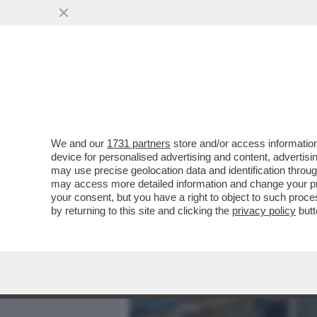
MEDIA E TV
POLITICA
We and our
1731 partners
store and/or access information
device for personalised advertising and content, advert
may use precise geolocation data and identification throu
may access more detailed information and change your pre
your consent, but you have a right to object to such proc
by returning to this site and clicking the
privacy policy
butt