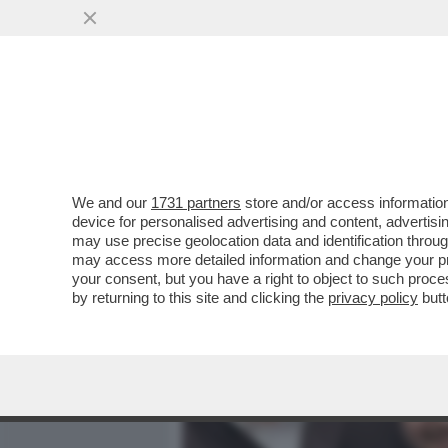
MEDIA E TV
POLITICA
We and our
1731 partners
store and/or access information
device for personalised advertising and content, advert
may use precise geolocation data and identification throu
may access more detailed information and change your pre
your consent, but you have a right to object to such proc
by returning to this site and clicking the
privacy policy
butt