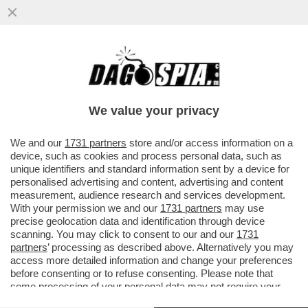
We value your privacy
We and our
1731 partners
store and/or access information on a
device, such as cookies and process personal data, such as
unique identifiers and standard information sent by a device for
personalised advertising and content, advertising and content
measurement, audience research and services development.
With your permission we and our
1731 partners
may use
precise geolocation data and identification through device
scanning. You may click to consent to our and our
1731
partners
’ processing as described above. Alternatively you may
MESSICO E...BOTTE -
GLI AGENTI DELLA POLIZIA
access more detailed information and change your preferences
INVESTIGATIVA DI CITTA’ DEL MESSICO HANNO
before consenting or to refuse consenting. Please note that
ARRESTATO L’EX DIRETTORE DELL'AZIENDA
some processing of your personal data may not require your
PETROLIFERA PEMEX VÍCTOR RODRÍGUEZ PADILLA
consent, but you have a right to object to such processing. Your