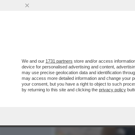
MEDIA E TV
POLITICA
We and our
1731 partners
store and/or access information
device for personalised advertising and content, advert
may use precise geolocation data and identification throu
may access more detailed information and change your pre
your consent, but you have a right to object to such proc
by returning to this site and clicking the
privacy policy
butt