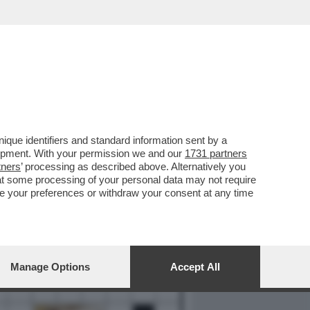
REPORT
DAGOARCHIVIO
que identifiers and standard information sent by a
lopment. With your permission we and our
1731 partners
tners
’ processing as described above. Alternatively you
at some processing of your personal data may not require
nge your preferences or withdraw your consent at any time
Manage Options
Accept All