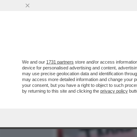
MEDIA E TV
POLITICA
We and our
1731 partners
store and/or access information
device for personalised advertising and content, advert
may use precise geolocation data and identification throu
may access more detailed information and change your pre
your consent, but you have a right to object to such proc
by returning to this site and clicking the
privacy policy
butt