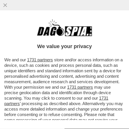
We value your privacy
We and our
1731 partners
store and/or access information on a
device, such as cookies and process personal data, such as
unique identifiers and standard information sent by a device for
personalised advertising and content, advertising and content
measurement, audience research and services development.
With your permission we and our
1731 partners
may use
precise geolocation data and identification through device
scanning. You may click to consent to our and our
1731
partners
’ processing as described above. Alternatively you may
access more detailed information and change your preferences
before consenting or to refuse consenting. Please note that
some processing of your personal data may not require your
UNA STRAGE CHE SI POTEVA EVITARE?
– SI
consent, but you have a right to object to such processing. Your
CERCANO ANCORA TRE DISPERSI NELLE MARCHE,