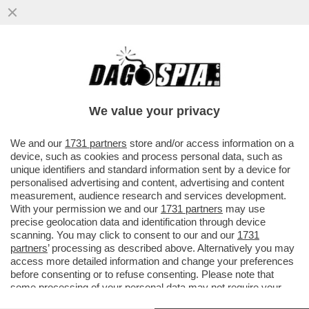
We value your privacy
We and our
1731 partners
store and/or access information on a
device, such as cookies and process personal data, such as
unique identifiers and standard information sent by a device for
personalised advertising and content, advertising and content
measurement, audience research and services development.
With your permission we and our
1731 partners
may use
precise geolocation data and identification through device
scanning. You may click to consent to our and our
1731
partners
’ processing as described above. Alternatively you may
access more detailed information and change your preferences
before consenting or to refuse consenting. Please note that
some processing of your personal data may not require your
consent, but you have a right to object to such processing. Your