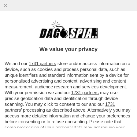
We value your privacy
We and our
1731 partners
store and/or access information on a
device, such as cookies and process personal data, such as
unique identifiers and standard information sent by a device for
personalised advertising and content, advertising and content
measurement, audience research and services development.
With your permission we and our
1731 partners
may use
precise geolocation data and identification through device
scanning. You may click to consent to our and our
1731
partners
’ processing as described above. Alternatively you may
access more detailed information and change your preferences
before consenting or to refuse consenting. Please note that
CI MANCAVA SOLO LA PARABOLA DELLA
some processing of your personal data may not require your
“PECORELLA MARCIA” – NUOVE VETTE DI
consent, but you have a right to object to such processing. Your
IGNORANZA AD ARIANO IRPINO, IN PROVINCIA DI