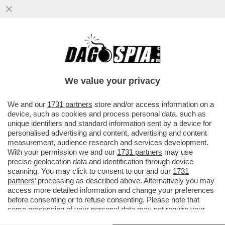
We value your privacy
We and our
1731 partners
store and/or access information on a
device, such as cookies and process personal data, such as
unique identifiers and standard information sent by a device for
personalised advertising and content, advertising and content
measurement, audience research and services development.
With your permission we and our
1731 partners
may use
precise geolocation data and identification through device
scanning. You may click to consent to our and our
1731
partners
’ processing as described above. Alternatively you may
access more detailed information and change your preferences
before consenting or to refuse consenting. Please note that
some processing of your personal data may not require your
L’AMMINISTRAZIONE TRUMP IMBARCA ANCHE I
consent, but you have a right to object to such processing. Your
CRIMINALI –
IL PENTAGONO HA ASSUNTO ELIAS