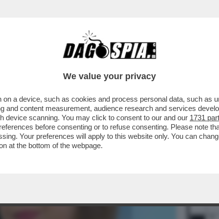
BUSINESS
CAFONAL
CRONACHE
SPORT
DAGO
We value your privacy
 on a device, such as cookies and process personal data, such as uni
ising and content measurement, audience research and services deve
gh device scanning. You may click to consent to our and our
1731 par
ferences before consenting or to refuse consenting. Please note th
essing. Your preferences will apply to this website only. You can cha
on at the bottom of the webpage.