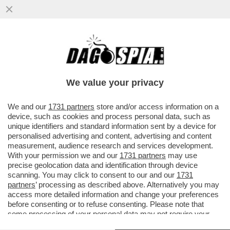
We value your privacy
We and our
1731 partners
store and/or access information on a
device, such as cookies and process personal data, such as
unique identifiers and standard information sent by a device for
personalised advertising and content, advertising and content
measurement, audience research and services development.
With your permission we and our
1731 partners
may use
precise geolocation data and identification through device
scanning. You may click to consent to our and our
1731
partners
’ processing as described above. Alternatively you may
E TANTI SALUTI A BELEN!
STEFANO DE MARTINO È
access more detailed information and change your preferences
STATO "PIZZICATO" A MILANO CON LA SUA NUOVA
before consenting or to refuse consenting. Please note that
FIAMMA, MARTINA TRIVELLI.
I DUE SONO STATI
some processing of your personal data may not require your
FOTOGRAFATI DA “CHI” PRIMA AL RISTORANTE POI
consent, but you have a right to object to such processing. Your