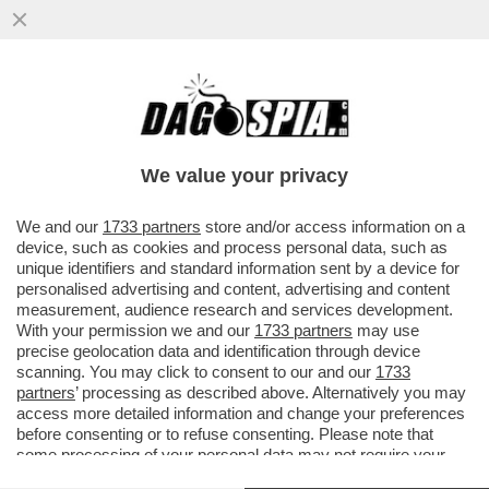
We value your privacy
We and our
1733 partners
store and/or access information on a
device, such as cookies and process personal data, such as
unique identifiers and standard information sent by a device for
personalised advertising and content, advertising and content
measurement, audience research and services development.
With your permission we and our
1733 partners
may use
precise geolocation data and identification through device
scanning. You may click to consent to our and our
1733
partners
’ processing as described above. Alternatively you may
access more detailed information and change your preferences
before consenting or to refuse consenting. Please note that
LA VERA EMERGENZA DI CUI SI PARLA TROPPO
some processing of your personal data may not require your
POCO -
NEL 2026 QUASI DUE MILIONI DI VISITE
consent, but you have a right to object to such processing. Your
MEDICHE ED ESAMI SONO IN RITARDO.
MORALE