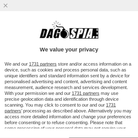
We value your privacy
We and our
1731 partners
store and/or access information on a
device, such as cookies and process personal data, such as
unique identifiers and standard information sent by a device for
personalised advertising and content, advertising and content
measurement, audience research and services development.
With your permission we and our
1731 partners
may use
precise geolocation data and identification through device
scanning. You may click to consent to our and our
1731
partners
’ processing as described above. Alternatively you may
access more detailed information and change your preferences
before consenting or to refuse consenting. Please note that
VIDEO-FLASH –
LA TREDICESIMA PUNTATA DELLA
some processing of your personal data may not require your
TERZA STAGIONE DEL DAGO-TG: LE NOTIZIE DELLA
consent, but you have a right to object to such processing. Your