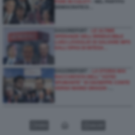
FARE IN CULO?!
- NEL PARTITO
DEMOCRATICO…
DAGOREPORT -
LE ULTIME
SPERANZE DELL’IRRIDUCIBILE
LUIGI LOVAGLIO DI SALVARE MPS
DALL’OPAS DI INTESA…
DAGOREPORT –
LA STORIA MAI
RACCONTATA DELL'''ASTIO
SPUMANTE'' DI GIUSEPPE CONTE
VERSO MARIO DRAGHI
-…
VIDEO
GALLERY