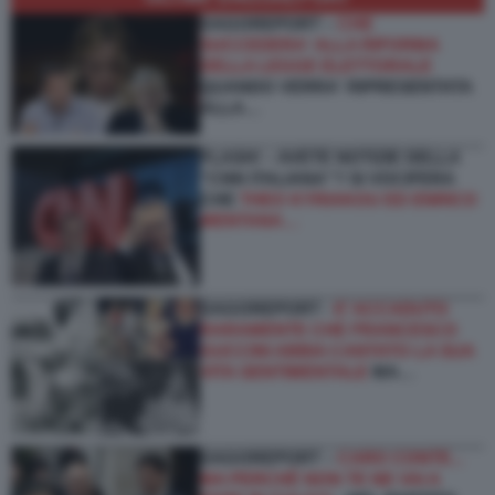
DAGOREPORT –
CHE
SUCCEDERA' ALLA RIFORMA
DELLA LEGGE ELETTORALE
QUANDO VERRA' RIPRESENTATA
ALLA…
FLASH! – AVETE NOTIZIE DELLA
“CNN ITALIANA”? SI VOCIFERA
CHE
THEO KYRIAKOU ED ENRICO
MENTANA…
DAGOREPORT -
E’ ACCADUTO
RARAMENTE CHE FRANCESCO
GUCCINI ABBIA CANTATO LA SUA
VITA SENTIMENTALE
MA…
DAGOREPORT –
CARO CONTE...
MA PERCHÉ NON TE NE VAI A