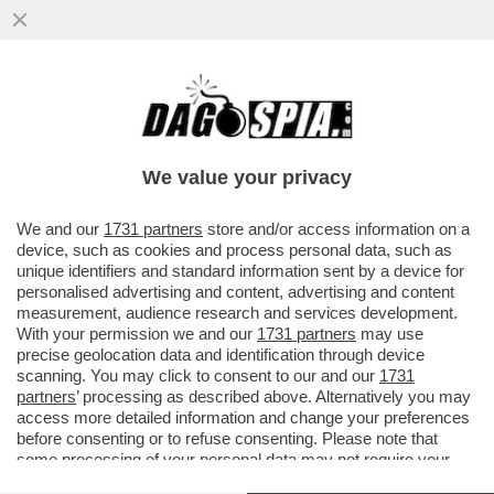
CIAK, MI GIRA! - CHE FINE HA FATTO IL
PUBBLICO? COSA STA VEDENDO? ANCHE
IERI E' STATA UNA GIORNATA..
We value your privacy
VAI ALL'ARTICOLO
We and our
1731 partners
store and/or access information on a
device, such as cookies and process personal data, such as
unique identifiers and standard information sent by a device for
personalised advertising and content, advertising and content
measurement, audience research and services development.
With your permission we and our
1731 partners
may use
precise geolocation data and identification through device
scanning. You may click to consent to our and our
1731
partners
’ processing as described above. Alternatively you may
access more detailed information and change your preferences
before consenting or to refuse consenting. Please note that
some processing of your personal data may not require your
consent, but you have a right to object to such processing. Your
10 GIORNI CON I SUOI