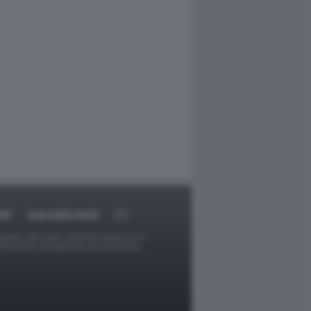
RT
DAGOARCHIVIO
ggetti o gli autori avessero qualcosa in
provvederà prontamente alla rimozione