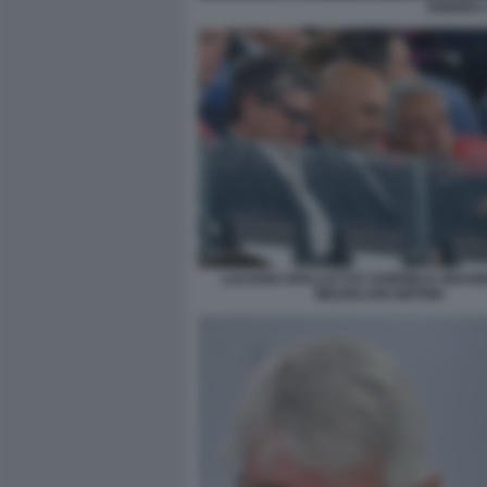
ANDREA 
LUCIANO SPALLETTI E GABRIELE GRAVI
MEZZELANI GMT088