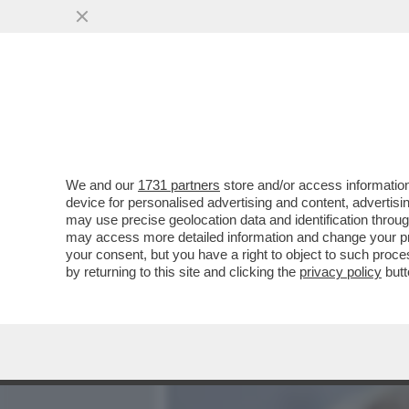
MEDIA E TV
POLITICA
We and our
1731 partners
store and/or access information
'VIA DALLA NAZIONALE CH
device for personalised advertising and content, advert
ABODI:LA MAGLIA AZZUR
may use precise geolocation data and identification throu
may access more detailed information and change your pre
VAI ALL'ARTICOLO
your consent, but you have a right to object to such proc
by returning to this site and clicking the
privacy policy
butt