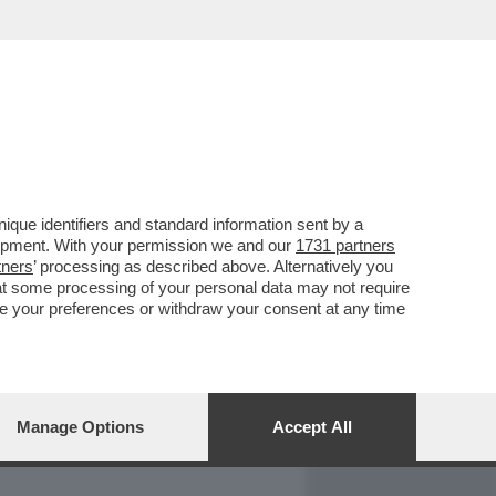
REPORT
DAGOARCHIVIO
que identifiers and standard information sent by a
lopment. With your permission we and our
1731 partners
tners
’ processing as described above. Alternatively you
at some processing of your personal data may not require
nge your preferences or withdraw your consent at any time
Manage Options
Accept All