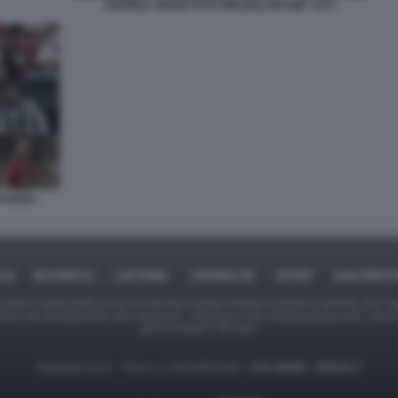
ANDREA ABODI FOTO MEZZELANI GMT 1471
AGIOLI
ICA
BUSINESS
CAFONAL
CRONACHE
SPORT
DAGOREPO
tate in larga parte prese da Internet,e quindi valutate di pubblico dominio. Se i so
ranno che da segnalarlo alla redazione - indirizzo e-mail rda@dagospia.com, che 
delle immagini utilizzate.
Dagospia S.p.A. - P.iva e c.f. 06163551002 -
CHI SIAMO
-
PRIVACY