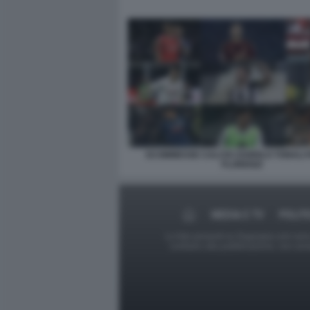
SCOMMESSE CALCIO ZANIOLO TONALI F
FLORENZI
MEDIA E TV
POLIT
Le foto presenti su Dagospia.com sono s
contrario alla pubblicazione, non av