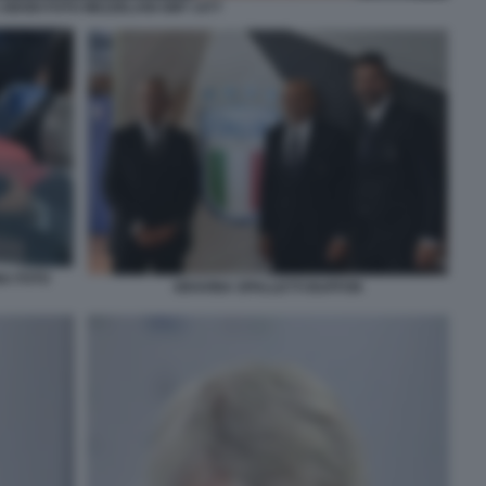
ABODI FOTO MEZZELANI GMT 1477
NA FOTO
GRAVINA SPALLETTI BUFFON