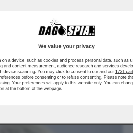
BUSINESS
CAFONAL
CRONACHE
SPORT
DAGO
We value your privacy
 on a device, such as cookies and process personal data, such as uni
I HA SCOMMESSO'- IL MINISTRO
ising and content measurement, audience research and services deve
RA DEVE ESSERE ESPRESSIONE
gh device scanning. You may click to consent to our and our
1731 par
ferences before consenting or to refuse consenting. Please note th
essing. Your preferences will apply to this website only. You can cha
on at the bottom of the webpage.