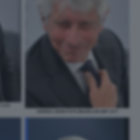
 1476
ANDREA ABODI FOTO MEZZELANI GMT 1477