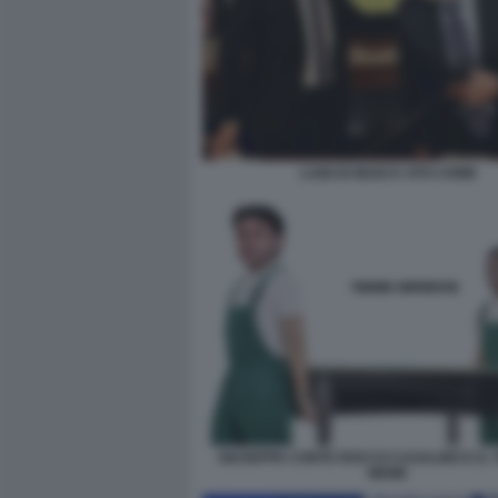
LUIGI DI MAIO E VITO CRIMI
GIUSEPPE CONTE ROCCO CASALINO E IL 
MEME