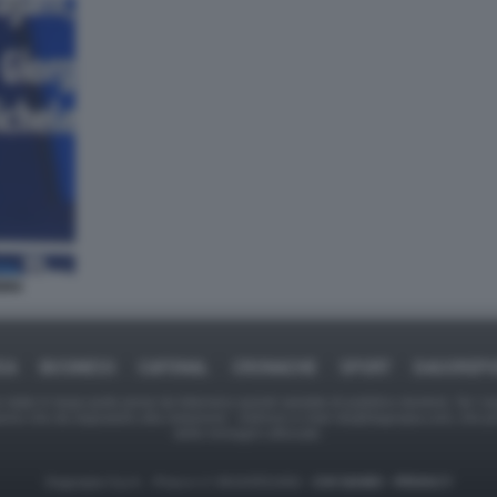
INI
CA
BUSINESS
CAFONAL
CRONACHE
SPORT
DAGOREP
tate in larga parte prese da Internet,e quindi valutate di pubblico dominio. Se i so
ranno che da segnalarlo alla redazione - indirizzo e-mail rda@dagospia.com, che 
delle immagini utilizzate.
Dagospia S.p.A. - P.iva e c.f. 06163551002 -
CHI SIAMO
-
PRIVACY