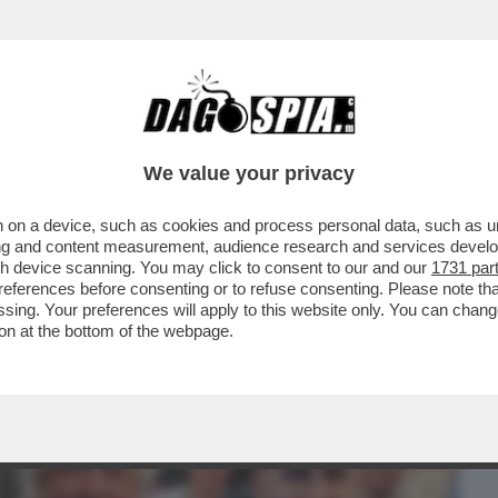
BUSINESS
CAFONAL
CRONACHE
SPORT
DAGO
We value your privacy
 on a device, such as cookies and process personal data, such as uni
IL DENARO PER COSTRUIRE IL 'NUOVO'
ising and content measurement, audience research and services deve
NTARI...
gh device scanning. You may click to consent to our and our
1731 par
ferences before consenting or to refuse consenting. Please note th
essing. Your preferences will apply to this website only. You can cha
on at the bottom of the webpage.