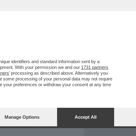
REPORT
DAGOARCHIVIO
que identifiers and standard information sent by a
lopment. With your permission we and our
1731 partners
tners
’ processing as described above. Alternatively you
at some processing of your personal data may not require
nge your preferences or withdraw your consent at any time
Manage Options
Accept All