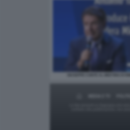
GIUSEPPE CONTE AL MEETING DI RIM
MEDIA E TV
POLITI
Le foto presenti su Dagospia.com sono s
contrario alla pubblicazione, non av