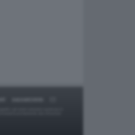
ORT
DAGOARCHIVIO
ggetti o gli autori avessero qualcosa in
provvederà prontamente alla rimozione