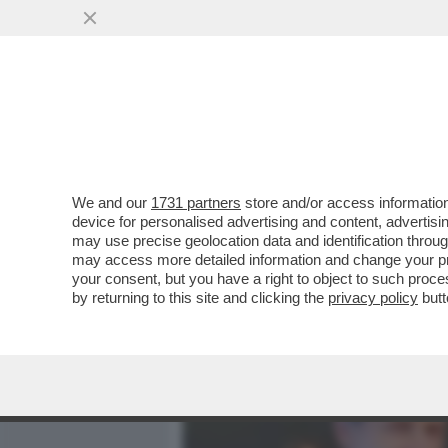
MEDIA E TV
POLITICA
We and our
1731 partners
store and/or access information
CONTE HA BISOGNO DEL V
device for personalised advertising and content, advert
MOVIMENTO, MA I PARLAME
may use precise geolocation data and identification throu
may access more detailed information and change your pre
VAI ALL'ARTICOLO
your consent, but you have a right to object to such proc
by returning to this site and clicking the
privacy policy
butt