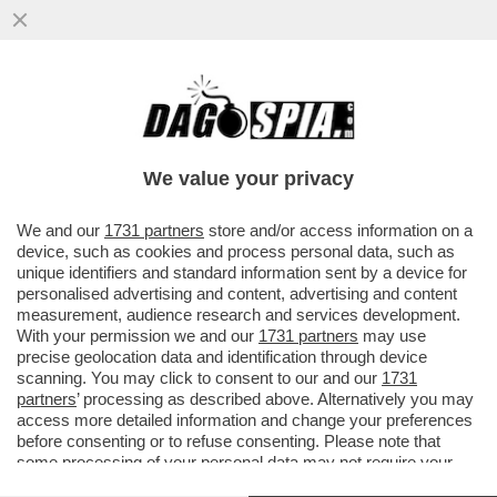
ARCHITETTURA BATTE ARTE - LUCA
BEATRICE: “IL PADIGLIONE ITALIANO
DELLA BIENNALE È PERFETTO
We value your privacy
VAI ALL'ARTICOLO
We and our
1731 partners
store and/or access information on a
device, such as cookies and process personal data, such as
unique identifiers and standard information sent by a device for
personalised advertising and content, advertising and content
measurement, audience research and services development.
With your permission we and our
1731 partners
may use
precise geolocation data and identification through device
scanning. You may click to consent to our and our
1731
partners
’ processing as described above. Alternatively you may
access more detailed information and change your preferences
before consenting or to refuse consenting. Please note that
some processing of your personal data may not require your
consent, but you have a right to object to such processing. Your