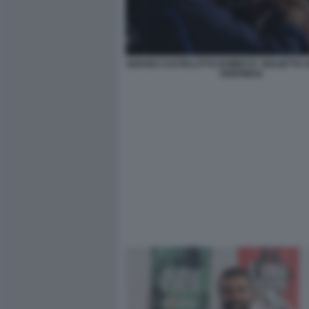
SERGIO CASTELLITTO ROMEO E' GIULIETTA D
VERONESI