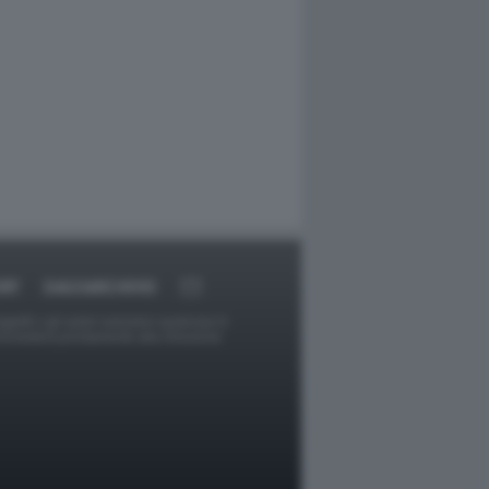
RT
DAGOARCHIVIO
ggetti o gli autori avessero qualcosa in
provvederà prontamente alla rimozione