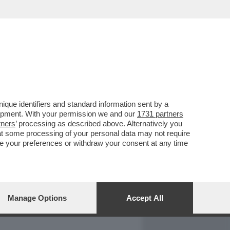
REPORT
DAGOARCHIVIO
que identifiers and standard information sent by a
lopment. With your permission we and our
1731 partners
tners
’ processing as described above. Alternatively you
at some processing of your personal data may not require
nge your preferences or withdraw your consent at any time
Manage Options
Accept All