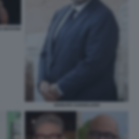
I GIOVANNI
GENNARO SANGIULIANO