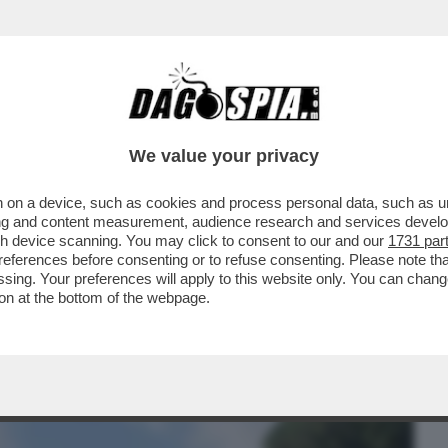
BUSINESS
CAFONAL
CRONACHE
SPORT
DAGO
We value your privacy
 on a device, such as cookies and process personal data, such as uni
O DI AVS, FA A PEZZI L’ATTORE MESSO
ising and content measurement, audience research and services deve
RO DI CINEMA
gh device scanning. You may click to consent to our and our
1731 par
ferences before consenting or to refuse consenting. Please note th
essing. Your preferences will apply to this website only. You can cha
on at the bottom of the webpage.