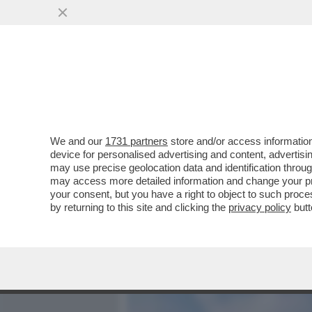
MEDIA E TV
POLITICA
We and our
1731 partners
store and/or access information
MARCO GRIMALDI, DEPUTAT
device for personalised advertising and content, advert
DA SANGIULIANO AL CENT
may use precise geolocation data and identification throu
may access more detailed information and change your pre
VAI ALL'ARTICOLO
your consent, but you have a right to object to such proc
by returning to this site and clicking the
privacy policy
butt