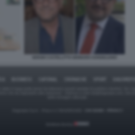
SERGIO CASTELLITTO GENNARO SANGIULIANO
ICA
BUSINESS
CAFONAL
CRONACHE
SPORT
DAGOREPO
tate in larga parte prese da Internet,e quindi valutate di pubblico dominio. Se i so
ranno che da segnalarlo alla redazione - indirizzo e-mail rda@dagospia.com, che 
delle immagini utilizzate.
Dagospia S.p.A. - P.iva e c.f. 06163551002 -
CHI SIAMO
-
PRIVACY
Gestione tecnica