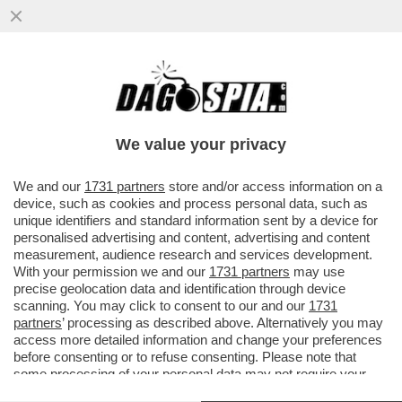
I FERRAGNEZ NON SI LASCERANNO
FACILMENTE: HANNO TROPPI AFFARI IN
COMUNE! TUTTI I BUSINESS...
We value your privacy
VAI ALL'ARTICOLO
We and our
1731 partners
store and/or access information on a
device, such as cookies and process personal data, such as
unique identifiers and standard information sent by a device for
personalised advertising and content, advertising and content
measurement, audience research and services development.
With your permission we and our
1731 partners
may use
precise geolocation data and identification through device
scanning. You may click to consent to our and our
1731
partners
’ processing as described above. Alternatively you may
access more detailed information and change your preferences
before consenting or to refuse consenting. Please note that
some processing of your personal data may not require your
consent, but you have a right to object to such processing. Your