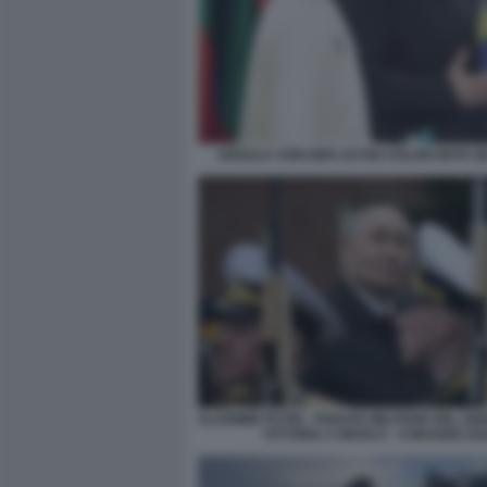
URSULA VON DER LEYEN VOLODYMYR Z
VLADIMIR PUTIN - PARATA MILITARE DEL GI
VITTORIA A MOSCA - 9 MAGGIO 20