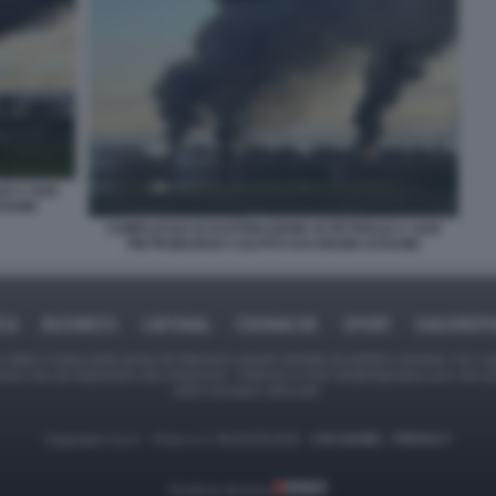
IO A SAN
RAINI
COMPLESSO DI RAFFINAZIONE DI PETROLIO A SAN
PIETROBURGO COLPITO DAI DRONI UCRAINI
ICA
BUSINESS
CAFONAL
CRONACHE
SPORT
DAGOREPO
tate in larga parte prese da Internet,e quindi valutate di pubblico dominio. Se i so
ranno che da segnalarlo alla redazione - indirizzo e-mail rda@dagospia.com, che 
delle immagini utilizzate.
Dagospia S.p.A. - P.iva e c.f. 06163551002 -
CHI SIAMO
-
PRIVACY
Gestione tecnica