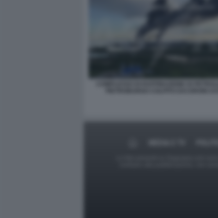
COMPLESSO DI RAFFINAZIONE DI PETROL
PIETROBURGO COLPITO DAI DRONI UC
MEDIA E TV
POLIT
Le foto presenti su Dagospia.com sono s
contrario alla pubblicazione, non av