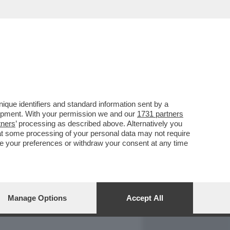
REPORT
DAGOARCHIVIO
que identifiers and standard information sent by a
lopment. With your permission we and our
1731 partners
tners
’ processing as described above. Alternatively you
at some processing of your personal data may not require
nge your preferences or withdraw your consent at any time
Manage Options
Accept All