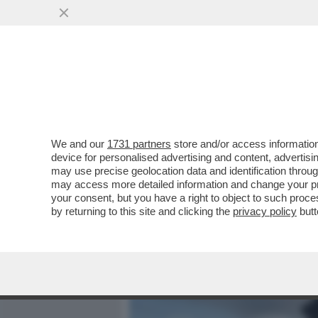
MEDIA E TV
POLITICA
We and our
1731 partners
store and/or access information
DRONI UCRAINI HANNO CO
device for personalised advertising and content, advert
RAFFINAZIONE PETROLIFE
may use precise geolocation data and identification throu
may access more detailed information and change your pre
VAI ALL'ARTICOLO
your consent, but you have a right to object to such proc
by returning to this site and clicking the
privacy policy
butt