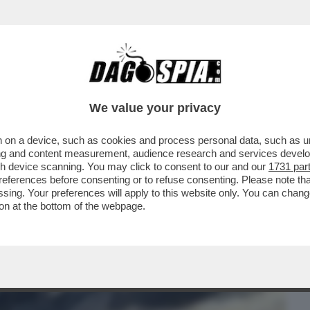
BUSINESS
CAFONAL
CRONACHE
SPORT
DAGO
We value your privacy
 on a device, such as cookies and process personal data, such as uni
LPITO IL PIÙ GRANDE COMPLESSO DI
ising and content measurement, audience research and services deve
RA DELLA RUSSIA NORD
gh device scanning. You may click to consent to our and our
1731 par
ferences before consenting or to refuse consenting. Please note th
essing. Your preferences will apply to this website only. You can cha
on at the bottom of the webpage.