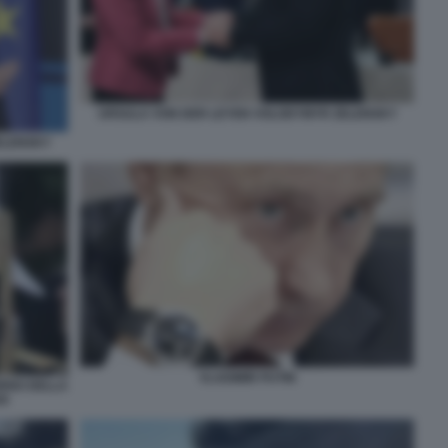
URSULA VON DER LEYEN VOLODYMYR ZELENSKY
ELENSKY
VLADIMIR PUTIN
ORNO DELLA
26