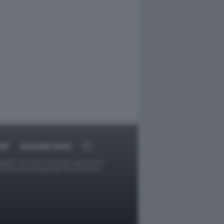
RT
DAGOARCHIVIO
ggetti o gli autori avessero qualcosa in
provvederà prontamente alla rimozione