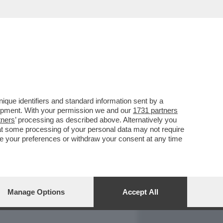
REPORT
DAGOARCHIVIO
que identifiers and standard information sent by a
lopment. With your permission we and our
1731 partners
tners
’ processing as described above. Alternatively you
at some processing of your personal data may not require
nge your preferences or withdraw your consent at any time
Manage Options
Accept All