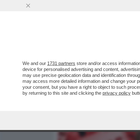
MEDIA E TV
POLITICA
We and our
1731 partners
store and/or access information
IL “GOVERNO BANNON” FA
device for personalised advertising and content, advert
L’AVEVA DETTO L’8 MARZO:
may use precise geolocation data and identification throu
may access more detailed information and change your pre
VAI ALL'ARTICOLO
your consent, but you have a right to object to such proc
by returning to this site and clicking the
privacy policy
butt