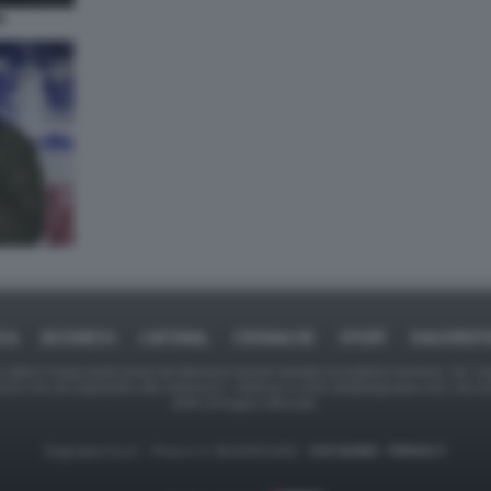
N
ICA
BUSINESS
CAFONAL
CRONACHE
SPORT
DAGOREPO
tate in larga parte prese da Internet,e quindi valutate di pubblico dominio. Se i so
ranno che da segnalarlo alla redazione - indirizzo e-mail rda@dagospia.com, che 
delle immagini utilizzate.
Dagospia S.p.A. - P.iva e c.f. 06163551002 -
CHI SIAMO
-
PRIVACY