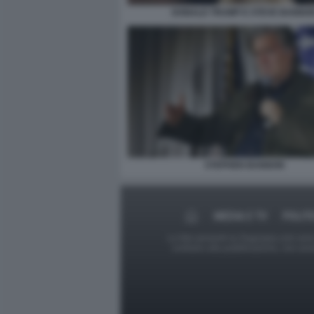
DONALD TRUMP E STEVE BANNO
STEPHEN BANNON
MEDIA E TV
POLIT
Le foto presenti su Dagospia.com sono s
contrario alla pubblicazione, non av