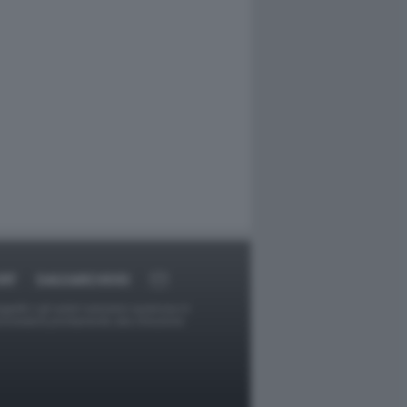
RT
DAGOARCHIVIO
ggetti o gli autori avessero qualcosa in
provvederà prontamente alla rimozione