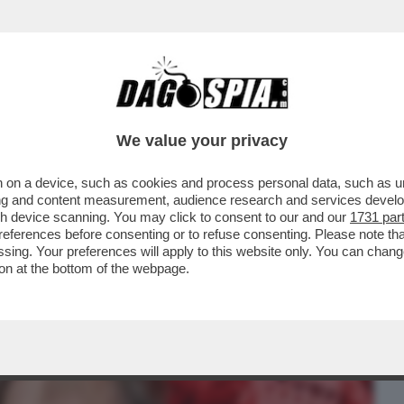
BUSINESS
CAFONAL
CRONACHE
SPORT
DAGO
We value your privacy
 on a device, such as cookies and process personal data, such as uni
TTO A MAGLIE - IL CANACCIO DI TRUMP
ising and content measurement, audience research and services deve
 SALVINI E DI MAIO
gh device scanning. You may click to consent to our and our
1731 par
ferences before consenting or to refuse consenting. Please note th
essing. Your preferences will apply to this website only. You can cha
on at the bottom of the webpage.