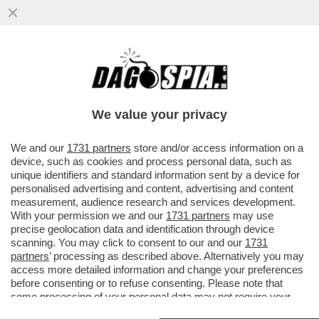
CAFONALINO - AL CIRCOLO CANOTTIERI DI
ROMA TANTI OSPITI PER IL LIBRO DI
RUFFINI... - FOTO
We value your privacy
VAI ALL'ARTICOLO
We and our
1731 partners
store and/or access information on a
device, such as cookies and process personal data, such as
unique identifiers and standard information sent by a device for
personalised advertising and content, advertising and content
measurement, audience research and services development.
With your permission we and our
1731 partners
may use
precise geolocation data and identification through device
scanning. You may click to consent to our and our
1731
partners
’ processing as described above. Alternatively you may
access more detailed information and change your preferences
before consenting or to refuse consenting. Please note that
some processing of your personal data may not require your
consent, but you have a right to object to such processing. Your