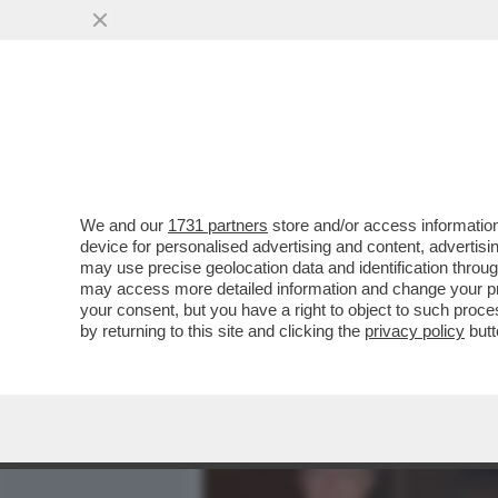
MEDIA E TV
POLITICA
We and our
1731 partners
store and/or access information
CAFONALINO - AL CIRCOLO
device for personalised advertising and content, advert
IL LIBRO DI RUFFINI... - F
may use precise geolocation data and identification throu
may access more detailed information and change your pre
VAI ALL'ARTICOLO
your consent, but you have a right to object to such proc
by returning to this site and clicking the
privacy policy
butt