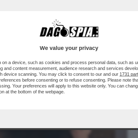
BUSINESS
CAFONAL
CRONACHE
SPORT
DAGO
We value your privacy
 on a device, such as cookies and process personal data, such as uni
 CANOTTIERI DI ROMA TANTI OSPITI PER
ising and content measurement, audience research and services deve
OTO
gh device scanning. You may click to consent to our and our
1731 par
ferences before consenting or to refuse consenting. Please note th
essing. Your preferences will apply to this website only. You can cha
on at the bottom of the webpage.