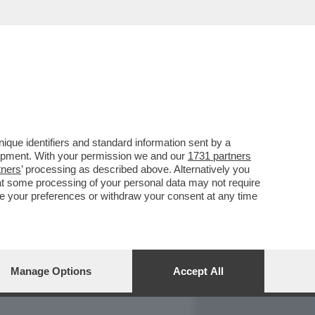
REPORT
DAGOARCHIVIO
que identifiers and standard information sent by a
lopment. With your permission we and our
1731 partners
tners
’ processing as described above. Alternatively you
at some processing of your personal data may not require
nge your preferences or withdraw your consent at any time
Manage Options
Accept All