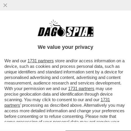
CAFONALINO - AL CIRCOLO CANOTTIERI DI
ROMA TANTI OSPITI PER IL LIBRO DI
RUFFINI... - FOTO
We value your privacy
VAI ALL'ARTICOLO
We and our
1731 partners
store and/or access information on a
device, such as cookies and process personal data, such as
unique identifiers and standard information sent by a device for
personalised advertising and content, advertising and content
measurement, audience research and services development.
With your permission we and our
1731 partners
may use
precise geolocation data and identification through device
scanning. You may click to consent to our and our
1731
partners
’ processing as described above. Alternatively you may
access more detailed information and change your preferences
before consenting or to refuse consenting. Please note that
some processing of your personal data may not require your
consent, but you have a right to object to such processing. Your