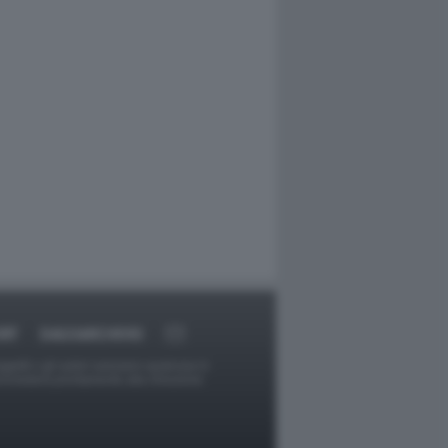
RT
DAGOARCHIVIO
ggetti o gli autori avessero qualcosa in
provvederà prontamente alla rimozione