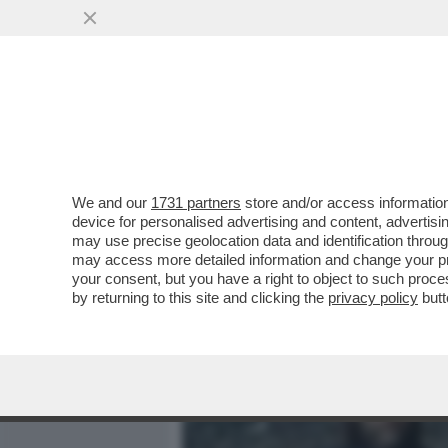
MEDIA E TV
POLITICA
We and our
1731 partners
store and/or access information
I TIFOSI DELLA JUVE INT
device for personalised advertising and content, advert
PRIMA DEL MATCH CONTRO I
may use precise geolocation data and identification throu
may access more detailed information and change your pre
VAI ALL'ARTICOLO
your consent, but you have a right to object to such proc
by returning to this site and clicking the
privacy policy
butt