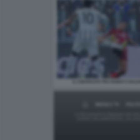
IL CONTRASTO TRA RABIOT E BALD
MEDIA E TV
POLIT
Le foto presenti su Dagospia.com sono s
contrario alla pubblicazione, non av