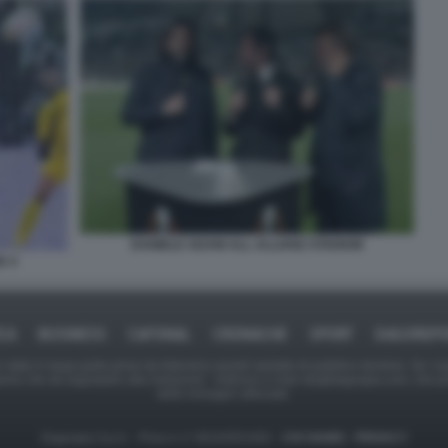
DANIELE ADANI ALL ALLIANZ STADIUM
E 4
ICA
BUSINESS
CAFONAL
CRONACHE
SPORT
DAGOREPO
tate in larga parte prese da Internet,e quindi valutate di pubblico dominio. Se i so
ranno che da segnalarlo alla redazione - indirizzo e-mail rda@dagospia.com, che 
delle immagini utilizzate.
Dagospia S.p.A. - P.iva e c.f. 06163551002 -
CHI SIAMO
-
PRIVACY