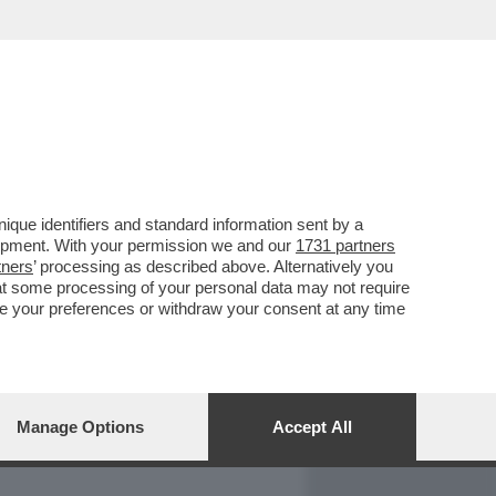
REPORT
DAGOARCHIVIO
que identifiers and standard information sent by a
lopment. With your permission we and our
1731 partners
tners
’ processing as described above. Alternatively you
at some processing of your personal data may not require
nge your preferences or withdraw your consent at any time
Manage Options
Accept All