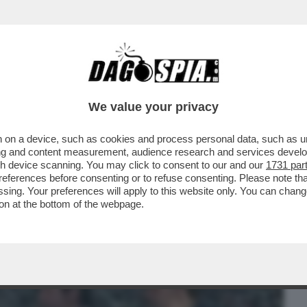
BUSINESS
CAFONAL
CRONACHE
SPORT
DAGO
We value your privacy
 on a device, such as cookies and process personal data, such as uni
ONANO CORI CONTRO DANIELE ADANI
ising and content measurement, audience research and services deve
L SIVIGLIA...
gh device scanning. You may click to consent to our and our
1731 par
ferences before consenting or to refuse consenting. Please note th
essing. Your preferences will apply to this website only. You can cha
on at the bottom of the webpage.