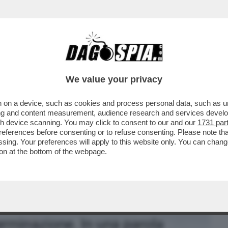
BUSINESS
CAFONAL
CRONACHE
SPORT
DAGO
We value your privacy
 on a device, such as cookies and process personal data, such as uni
 TRAVOLGE IL GOVERNO – ALEGGIANO
ising and content measurement, audience research and services deve
DI GENNY DELON DI
gh device scanning. You may click to consent to our and our
1731 par
ferences before consenting or to refuse consenting. Please note th
essing. Your preferences will apply to this website only. You can cha
on at the bottom of the webpage.