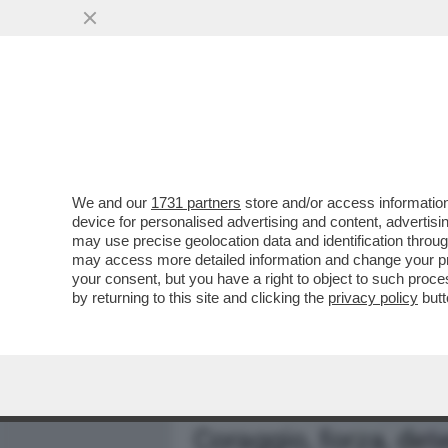
MEDIA E TV
POLITICA
We and our
1731 partners
store and/or access information
LA SLAVINA SANGIULIANO
device for personalised advertising and content, advert
SOSPETTI SULLA SCELTA 
may use precise geolocation data and identification throu
may access more detailed information and change your pre
VAI ALL'ARTICOLO
your consent, but you have a right to object to such proc
by returning to this site and clicking the
privacy policy
butt