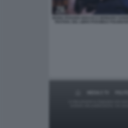
MARIA ROSARIA BOCCIA E GENNARO SANG
FESTIVAL DEL LIBRO POSSIBILE POLIGNA
MEDIA E TV
POLIT
Le foto presenti su Dagospia.com sono s
contrario alla pubblicazione, non av