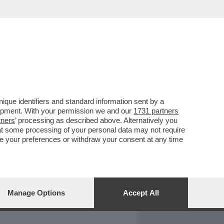
REPORT
DAGOARCHIVIO
que identifiers and standard information sent by a
lopment. With your permission we and our
1731 partners
tners
’ processing as described above. Alternatively you
at some processing of your personal data may not require
nge your preferences or withdraw your consent at any time
Manage Options
Accept All