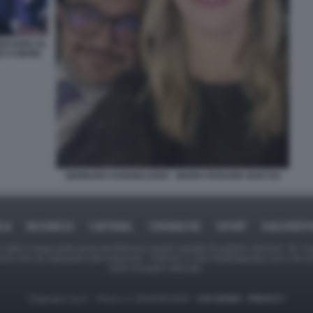
IULIANO AL
NO A MARE
GENNARO SANGIULIANO - MARIA ROSARIA BOCCIA
ICA
BUSINESS
CAFONAL
CRONACHE
SPORT
DAGOREPO
tate in larga parte prese da Internet,e quindi valutate di pubblico dominio. Se i so
ranno che da segnalarlo alla redazione - indirizzo e-mail rda@dagospia.com, che 
delle immagini utilizzate.
Dagospia S.p.A. - P.iva e c.f. 06163551002 -
CHI SIAMO
-
PRIVACY