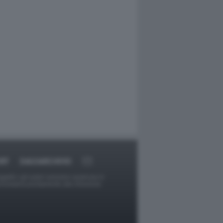
RT
DAGOARCHIVIO
ggetti o gli autori avessero qualcosa in
provvederà prontamente alla rimozione