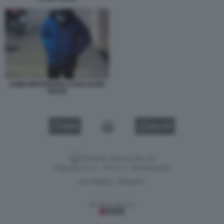
UOMO MISTERIOSO CASO DAVID
ROSSI
VIDEO
GALLERY
Versione classica del sito
Dagospia S.p.A. - P.iva e c.f. 06163551002
CHI SIAMO
PRIVACY
-
Gestione tecnica