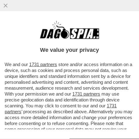
QUANDO DAVID ROSSI, L'EX CAPO DELLA
COMUNICAZIONE DI MPS, È CADUTO NON
AVEVA PIÙ L'OROLOGIO AL POLSO
We value your privacy
VAI ALL'ARTICOLO
We and our
1731 partners
store and/or access information on a
device, such as cookies and process personal data, such as
unique identifiers and standard information sent by a device for
personalised advertising and content, advertising and content
measurement, audience research and services development.
With your permission we and our
1731 partners
may use
precise geolocation data and identification through device
scanning. You may click to consent to our and our
1731
partners
’ processing as described above. Alternatively you may
access more detailed information and change your preferences
before consenting or to refuse consenting. Please note that
some processing of your personal data may not require your
consent, but you have a right to object to such processing. Your