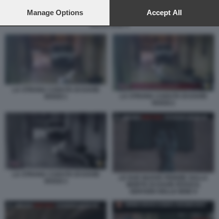
preferences will apply to this website only. You can change
your preferences or withdraw your consent at any time by
Manage Options
Accept All
LE DUE NUOVE PERIZIE SULLA MORTE DI DAVID ROSSI IL SERVIZIO
returning to this site and clicking the
privacy policy
button at the
DELLE IENE 8
bottom of the webpage.
LA STRANA CADUTA DI DAVID
LA STRANA CADUTA DI DAVID
ROSSI 1
ROSSI 2
LA STRANA CADUTA DI DAVID
LE DUE NUOVE PERIZIE SULLA
ROSSI 3
MORTE DI DAVID ROSSI IL
SERVIZIO DELLE IENE 9