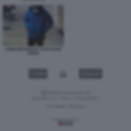
UOMO MISTERIOSO CASO DAVID
ROSSI
VIDEO
GALLERY
Versione classica del sito
Dagospia S.p.A. - P.iva e c.f. 06163551002
CHI SIAMO
PRIVACY
-
Gestione tecnica