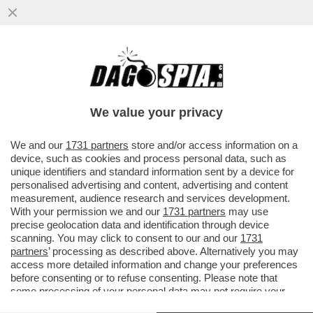
QUANDO DAVID ROSSI, L'EX CAPO DELLA
COMUNICAZIONE DI MPS, È CADUTO NON
AVEVA PIÙ L'OROLOGIO AL POLSO
We value your privacy
VAI ALL'ARTICOLO
We and our
1731 partners
store and/or access information on a
device, such as cookies and process personal data, such as
unique identifiers and standard information sent by a device for
personalised advertising and content, advertising and content
measurement, audience research and services development.
With your permission we and our
1731 partners
may use
precise geolocation data and identification through device
scanning. You may click to consent to our and our
1731
partners
’ processing as described above. Alternatively you may
access more detailed information and change your preferences
before consenting or to refuse consenting. Please note that
some processing of your personal data may not require your
consent, but you have a right to object to such processing. Your