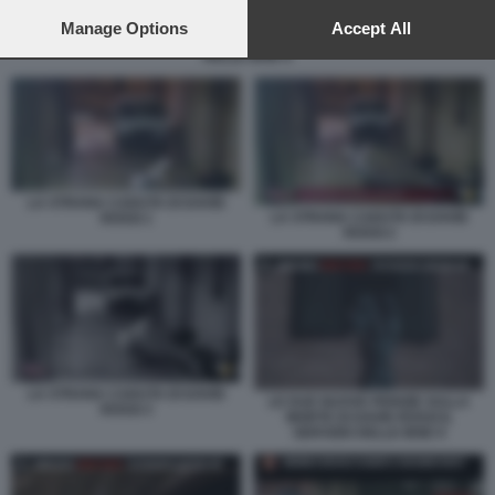
preferences will apply to this website only. You can change
your preferences or withdraw your consent at any time by
Manage Options
Accept All
LE DUE NUOVE PERIZIE SULLA MORTE DI DAVID ROSSI IL SERVIZIO
returning to this site and clicking the
privacy policy
button at the
DELLE IENE 8
bottom of the webpage.
LA STRANA CADUTA DI DAVID
LA STRANA CADUTA DI DAVID
ROSSI 1
ROSSI 2
LA STRANA CADUTA DI DAVID
LE DUE NUOVE PERIZIE SULLA
ROSSI 3
MORTE DI DAVID ROSSI IL
SERVIZIO DELLE IENE 9