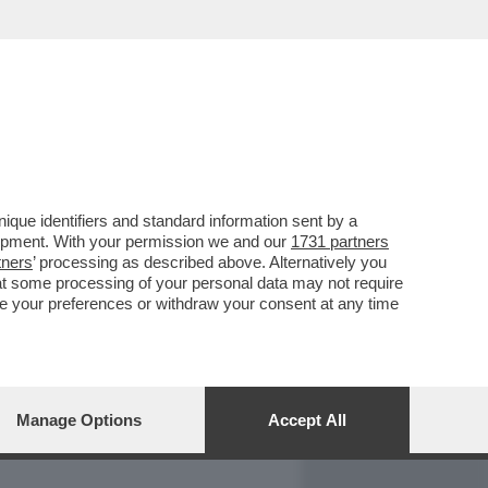
REPORT
DAGOARCHIVIO
que identifiers and standard information sent by a
lopment. With your permission we and our
1731 partners
tners
’ processing as described above. Alternatively you
at some processing of your personal data may not require
nge your preferences or withdraw your consent at any time
Manage Options
Accept All