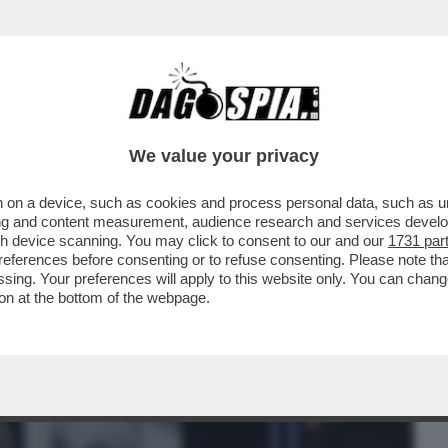
BUSINESS
CAFONAL
CRONACHE
SPORT
DAGO
We value your privacy
 on a device, such as cookies and process personal data, such as uni
NE IN ITALIA: I GIORNALISTI O
ising and content measurement, audience research and services deve
O INTIMIDITI ...
gh device scanning. You may click to consent to our and our
1731 par
ferences before consenting or to refuse consenting. Please note th
essing. Your preferences will apply to this website only. You can cha
on at the bottom of the webpage.