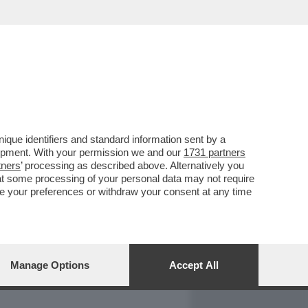
REPORT
DAGOARCHIVIO
que identifiers and standard information sent by a
lopment. With your permission we and our
1731 partners
tners
’ processing as described above. Alternatively you
at some processing of your personal data may not require
nge your preferences or withdraw your consent at any time
Manage Options
Accept All