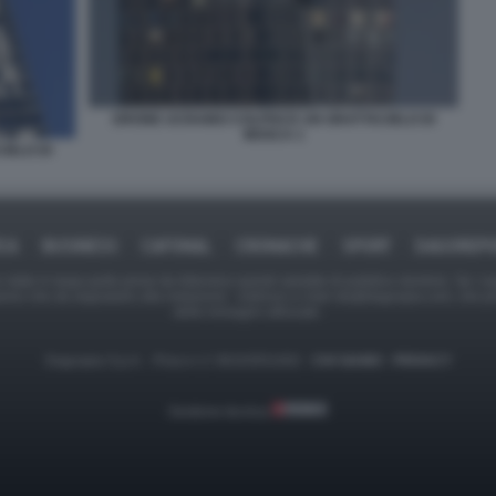
DRONE UCRAINO COLPISCE UN GRATTACIELO DI
MOSCA 1
IELO DI
ICA
BUSINESS
CAFONAL
CRONACHE
SPORT
DAGOREPO
tate in larga parte prese da Internet,e quindi valutate di pubblico dominio. Se i so
ranno che da segnalarlo alla redazione - indirizzo e-mail rda@dagospia.com, che 
delle immagini utilizzate.
Dagospia S.p.A. - P.iva e c.f. 06163551002 -
CHI SIAMO
-
PRIVACY
Gestione tecnica