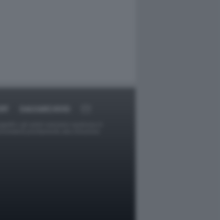
RT
DAGOARCHIVIO
ggetti o gli autori avessero qualcosa in
provvederà prontamente alla rimozione