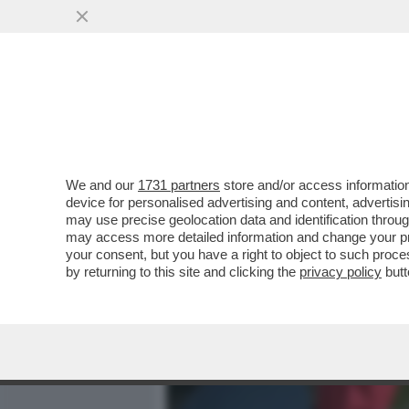
MEDIA E TV
POLITICA
We and our
1731 partners
store and/or access information
PUTIN E' STATO RINDRON
device for personalised advertising and content, advert
COLPISCE IL 36ESIMO PIA
may use precise geolocation data and identification throu
may access more detailed information and change your pre
VAI ALL'ARTICOLO
your consent, but you have a right to object to such proc
by returning to this site and clicking the
privacy policy
butt