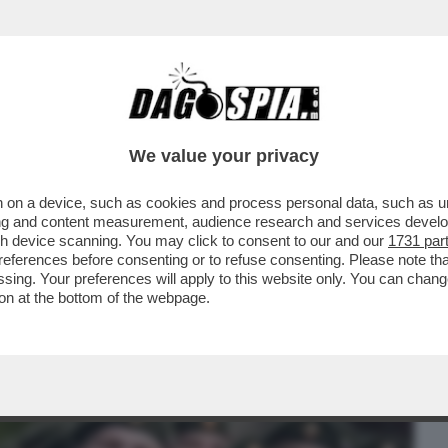
BUSINESS
CAFONAL
CRONACHE
SPORT
DAGO
We value your privacy
 on a device, such as cookies and process personal data, such as uni
ATO - A MOSCA, UN DRONE UCRAINO
ising and content measurement, audience research and services deve
NO DI UN GRATTACIELO...
gh device scanning. You may click to consent to our and our
1731 par
ferences before consenting or to refuse consenting. Please note th
essing. Your preferences will apply to this website only. You can cha
on at the bottom of the webpage.