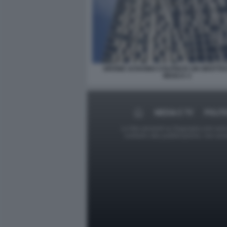
DRONE UCRAINO COLPISCE UN GRATTAC
MOSCA 3
MEDIA E TV
POLIT
Le foto presenti su Dagospia.com sono s
contrario alla pubblicazione, non av