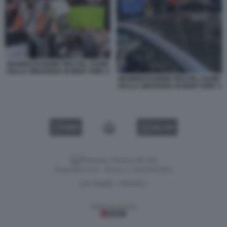
MANIFESTAZIONE PRO PAL FUORI
DALLA SINAGOGA DI NEW YORK 2
MANIFESTAZIONE PRO PAL FUORI
DALLA SINAGOGA DI NEW YORK 3
VIDEO
GALLERY
Versione classica del sito
Dagospia S.p.A. - P.iva e c.f. 06163551002
CHI SIAMO
PRIVACY
-
Gestione tecnica