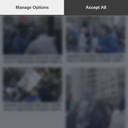
preferences will apply to this website only. You can change
your preferences or withdraw your consent at any time by
Manage Options
Accept All
MANIFESTAZIONE PRO PAL FUORI DALLA SINAGOGA DI NEW YORK 1
returning to this site and clicking the
privacy policy
button at the
bottom of the webpage.
MANIFESTAZIONE PRO PAL FUORI
MANIFESTAZIONE PRO PAL FUORI
DALLA SINAGOGA DI NEW YORK 7
DALLA SINAGOGA DI NEW YORK 8
MANIFESTAZIONE PRO PAL FUORI
DALLA SINAGOGA DI NEW YORK 6