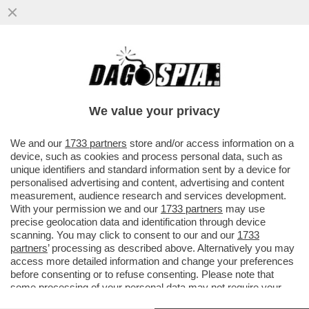
LLA SINAGOGA DI NEW YORK SI È TENUTO
UN EVENTO DURANTE IL QUALE VENIVANO
VENDUTE CASE CHE SI...
We value your privacy
VAI ALL'ARTICOLO
We and our
1733 partners
store and/or access information on a
device, such as cookies and process personal data, such as
unique identifiers and standard information sent by a device for
personalised advertising and content, advertising and content
measurement, audience research and services development.
With your permission we and our
1733 partners
may use
precise geolocation data and identification through device
scanning. You may click to consent to our and our
1733
partners
’ processing as described above. Alternatively you may
access more detailed information and change your preferences
before consenting or to refuse consenting. Please note that
some processing of your personal data may not require your
consent, but you have a right to object to such processing. Your