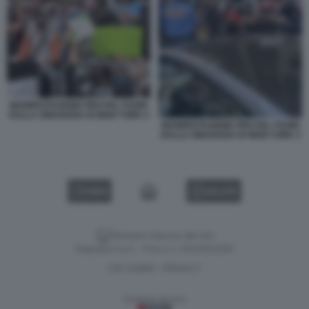
MANIFESTAZIONE PRO PAL FUORI
DALLA SINAGOGA DI NEW YORK 2
MANIFESTAZIONE PRO PAL FUORI
DALLA SINAGOGA DI NEW YORK 3
VIDEO
GALLERY
Versione classica del sito
Dagospia S.p.A. - P.iva e c.f. 06163551002
CHI SIAMO
PRIVACY
-
Gestione tecnica