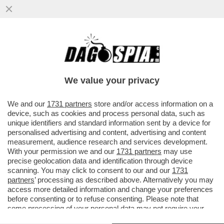
LLA SINAGOGA DI NEW YORK SI È TENUTO
UN EVENTO DURANTE IL QUALE VENIVANO
VENDUTE CASE CHE SI...
We value your privacy
VAI ALL'ARTICOLO
We and our
1731 partners
store and/or access information on a
device, such as cookies and process personal data, such as
unique identifiers and standard information sent by a device for
personalised advertising and content, advertising and content
measurement, audience research and services development.
With your permission we and our
1731 partners
may use
precise geolocation data and identification through device
scanning. You may click to consent to our and our
1731
partners
’ processing as described above. Alternatively you may
access more detailed information and change your preferences
before consenting or to refuse consenting. Please note that
some processing of your personal data may not require your
consent, but you have a right to object to such processing. Your