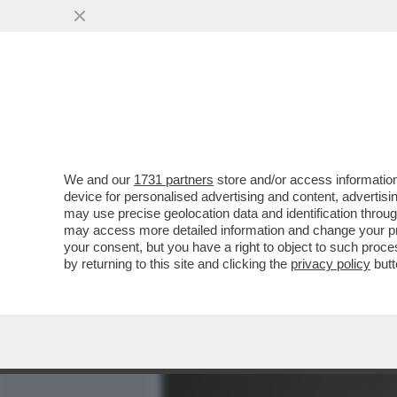
MEDIA E TV
POLITICA
We and our
1731 partners
store and/or access information
POSTA! – RICCARDO CHIA
device for personalised advertising and content, advert
DICE CHE DEVE RITROVARE
may use precise geolocation data and identification throu
may access more detailed information and change your pre
VAI ALL'ARTICOLO
your consent, but you have a right to object to such proc
by returning to this site and clicking the
privacy policy
butt