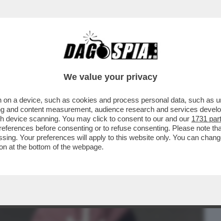
BUSINESS
CAFONAL
CRONACHE
SPORT
DAGO
We value your privacy
 on a device, such as cookies and process personal data, such as uni
BERGE: “CARO DAGO, CLAUDIO BAGLIONI
ising and content measurement, audience research and services deve
 LA VOCE DOPO ...
gh device scanning. You may click to consent to our and our
1731 par
ferences before consenting or to refuse consenting. Please note th
essing. Your preferences will apply to this website only. You can cha
on at the bottom of the webpage.