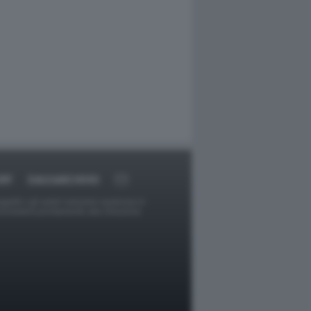
RT
DAGOARCHIVIO
ggetti o gli autori avessero qualcosa in
provvederà prontamente alla rimozione