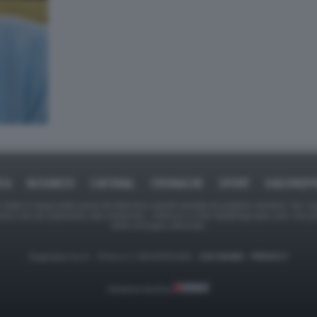
ICA
BUSINESS
CAFONAL
CRONACHE
SPORT
DAGOREPO
tate in larga parte prese da Internet,e quindi valutate di pubblico dominio. Se i so
ranno che da segnalarlo alla redazione - indirizzo e-mail rda@dagospia.com, che 
delle immagini utilizzate.
Dagospia S.p.A. - P.iva e c.f. 06163551002 -
CHI SIAMO
-
PRIVACY
Gestione tecnica