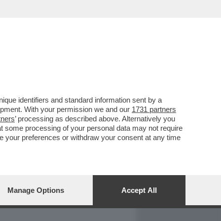
REPORT
DAGOARCHIVIO
que identifiers and standard information sent by a
lopment. With your permission we and our
1731 partners
tners
’ processing as described above. Alternatively you
at some processing of your personal data may not require
nge your preferences or withdraw your consent at any time
Manage Options
Accept All