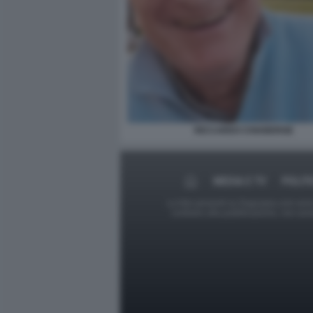
RICCARDO CHIABERGE
MEDIA E TV
POLIT
Le foto presenti su Dagospia.com sono s
contrario alla pubblicazione, non av