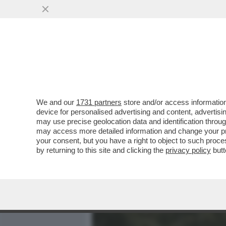
MEDIA E TV
POLITICA
We and our
1731 partners
store and/or access information
POSTA! – RICCARDO CHIA
device for personalised advertising and content, advert
DICE CHE DEVE RITROVARE
may use precise geolocation data and identification throu
may access more detailed information and change your pre
VAI ALL'ARTICOLO
your consent, but you have a right to object to such proc
by returning to this site and clicking the
privacy policy
butt