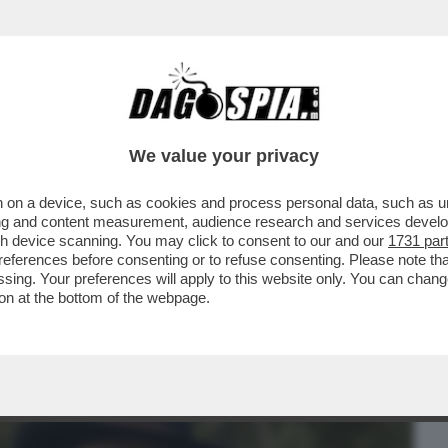
BUSINESS
CAFONAL
CRONACHE
SPORT
DAGO
We value your privacy
 on a device, such as cookies and process personal data, such as uni
BERGE: “CARO DAGO, CLAUDIO BAGLIONI
ising and content measurement, audience research and services deve
 LA VOCE DOPO ...
gh device scanning. You may click to consent to our and our
1731 par
ferences before consenting or to refuse consenting. Please note th
essing. Your preferences will apply to this website only. You can cha
on at the bottom of the webpage.