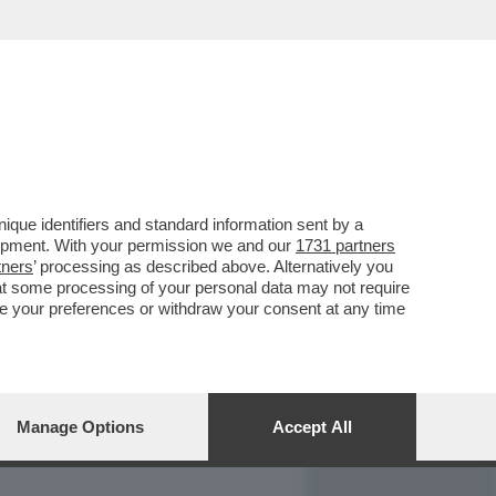
REPORT
DAGOARCHIVIO
que identifiers and standard information sent by a
lopment. With your permission we and our
1731 partners
tners
’ processing as described above. Alternatively you
at some processing of your personal data may not require
nge your preferences or withdraw your consent at any time
Manage Options
Accept All