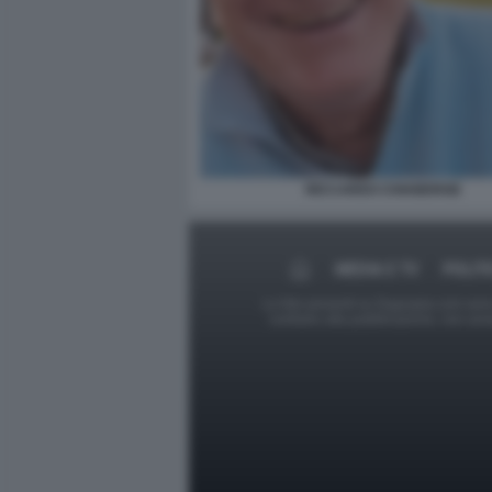
RICCARDO CHIABERGE
MEDIA E TV
POLIT
Le foto presenti su Dagospia.com sono s
contrario alla pubblicazione, non av