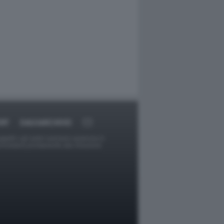
RT
DAGOARCHIVIO
ggetti o gli autori avessero qualcosa in
provvederà prontamente alla rimozione