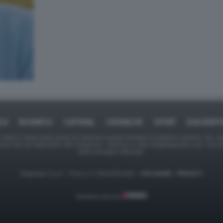
ICA
BUSINESS
CAFONAL
CRONACHE
SPORT
DAGOREPO
tate in larga parte prese da Internet,e quindi valutate di pubblico dominio. Se i so
ranno che da segnalarlo alla redazione - indirizzo e-mail rda@dagospia.com, che 
delle immagini utilizzate.
Dagospia S.p.A. - P.iva e c.f. 06163551002 -
CHI SIAMO
-
PRIVACY
Gestione tecnica