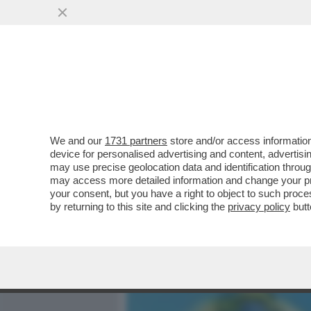
MEDIA E TV
POLITICA
We and our
1731 partners
store and/or access information
SHARK ATTACK IN SARDEG
device for personalised advertising and content, advert
AGGREDITO DA UNO SQUAL
may use precise geolocation data and identification throu
may access more detailed information and change your pre
VAI ALL'ARTICOLO
your consent, but you have a right to object to such proc
by returning to this site and clicking the
privacy policy
butt