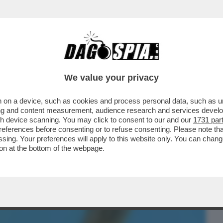
BUSINESS
CAFONAL
CRONACHE
SPORT
DAGO
We value your privacy
 on a device, such as cookies and process personal data, such as uni
NA! – UN 28ENNE FRANCESE È STATO
ising and content measurement, audience research and services deve
O: ‘MI HA MORSO 5 VOLTE
gh device scanning. You may click to consent to our and our
1731 par
ferences before consenting or to refuse consenting. Please note th
essing. Your preferences will apply to this website only. You can cha
on at the bottom of the webpage.