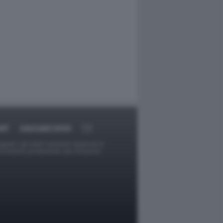
RT
DAGOARCHIVIO
ggetti o gli autori avessero qualcosa in
provvederà prontamente alla rimozione