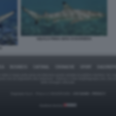
SQUALO PINNA NERA DI BARRIERA
RA
ICA
BUSINESS
CAFONAL
CRONACHE
SPORT
DAGOREPO
tate in larga parte prese da Internet,e quindi valutate di pubblico dominio. Se i so
ranno che da segnalarlo alla redazione - indirizzo e-mail rda@dagospia.com, che 
delle immagini utilizzate.
Dagospia S.p.A. - P.iva e c.f. 06163551002 -
CHI SIAMO
-
PRIVACY
Gestione tecnica