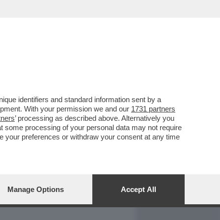
REPORT
DAGOARCHIVIO
que identifiers and standard information sent by a
lopment. With your permission we and our
1731 partners
tners
’ processing as described above. Alternatively you
at some processing of your personal data may not require
nge your preferences or withdraw your consent at any time
Manage Options
Accept All