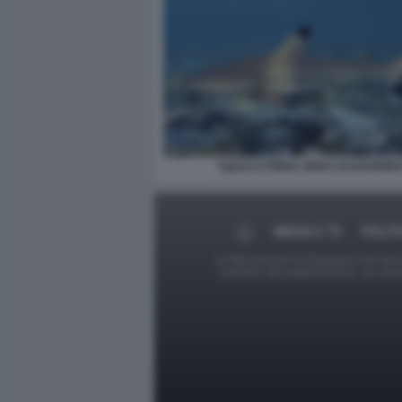
SQUALO PINNA NERA DI BARRIE
MEDIA E TV
POLIT
Le foto presenti su Dagospia.com sono s
contrario alla pubblicazione, non av