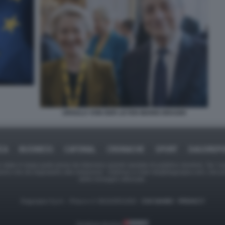
URSULA VON DER LEYEN MARIO DRAGHI
ICA
BUSINESS
CAFONAL
CRONACHE
SPORT
DAGOREPO
tate in larga parte prese da Internet,e quindi valutate di pubblico dominio. Se i so
ranno che da segnalarlo alla redazione - indirizzo e-mail rda@dagospia.com, che 
delle immagini utilizzate.
Dagospia S.p.A. - P.iva e c.f. 06163551002 -
CHI SIAMO
-
PRIVACY
Gestione tecnica