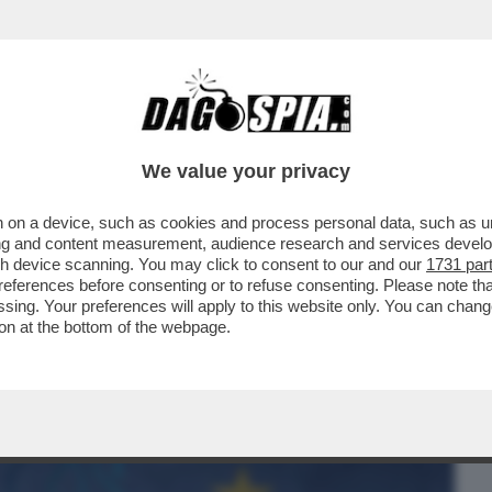
BUSINESS
CAFONAL
CRONACHE
SPORT
DAGO
We value your privacy
 on a device, such as cookies and process personal data, such as uni
INESI TREMANO: L’UNIONE EUROPEA HA
ising and content measurement, audience research and services deve
 PER LA SOVRANITÀ T
gh device scanning. You may click to consent to our and our
1731 par
ferences before consenting or to refuse consenting. Please note th
essing. Your preferences will apply to this website only. You can cha
on at the bottom of the webpage.