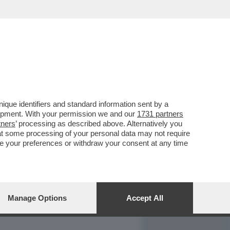
REPORT
DAGOARCHIVIO
que identifiers and standard information sent by a
lopment. With your permission we and our
1731 partners
tners
’ processing as described above. Alternatively you
at some processing of your personal data may not require
nge your preferences or withdraw your consent at any time
Manage Options
Accept All