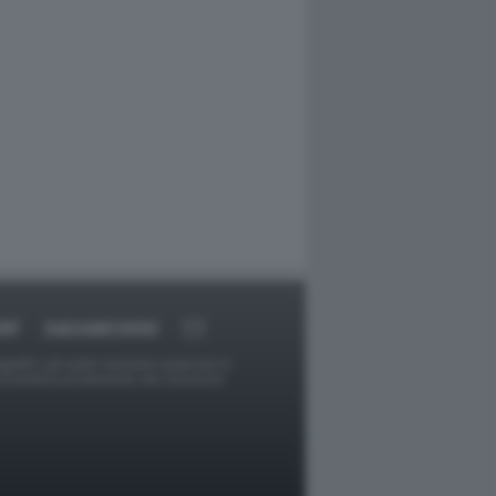
RT
DAGOARCHIVIO
ggetti o gli autori avessero qualcosa in
provvederà prontamente alla rimozione