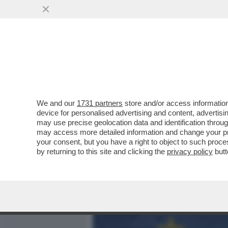
MEDIA E TV
POLITICA
We and our
1731 partners
store and/or access information
I GIGANTI AMERICANI E C
device for personalised advertising and content, advert
LANCIATO IL PACCHEETTO
may use precise geolocation data and identification throu
may access more detailed information and change your pre
VAI ALL'ARTICOLO
your consent, but you have a right to object to such proc
by returning to this site and clicking the
privacy policy
butt