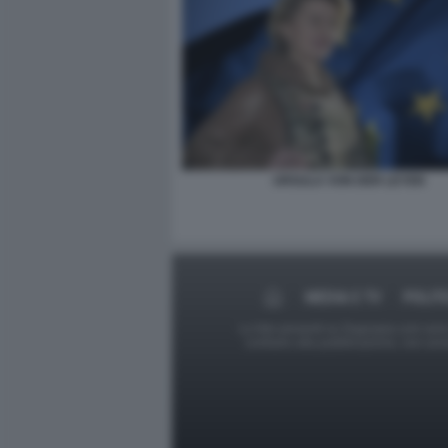
URSULA VON DER LEYEN
MEDIA E TV
POLIT
Le foto presenti su Dagospia.com sono s
contrario alla pubblicazione, non av