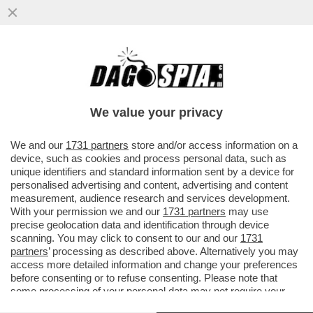
'IO NON HO MAI PAGATO. MI È SEMPRE
STATO DETTO CHE RIMBORSAVA IL
MINISTERO'– MARIA ROSARIA ...
We value your privacy
VAI ALL'ARTICOLO
We and our
1731 partners
store and/or access information on a
device, such as cookies and process personal data, such as
unique identifiers and standard information sent by a device for
personalised advertising and content, advertising and content
measurement, audience research and services development.
With your permission we and our
1731 partners
may use
precise geolocation data and identification through device
scanning. You may click to consent to our and our
1731
partners
’ processing as described above. Alternatively you may
access more detailed information and change your preferences
before consenting or to refuse consenting. Please note that
some processing of your personal data may not require your
consent, but you have a right to object to such processing. Your