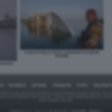
IL RELITTO DELLO YACHT AL MANSUR DI SADDAM
HUSSEIN
I SADDAM
CA
BUSINESS
CAFONAL
CRONACHE
SPORT
DAGOREP
tate in larga parte prese da Internet,e quindi valutate di pubblico dominio. Se i so
ranno che da segnalarlo alla redazione - indirizzo e-mail rda@dagospia.com, che 
delle immagini utilizzate.
Dagospia S.p.A. - P.iva e c.f. 06163551002 -
CHI SIAMO
-
PRIVACY