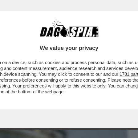
BUSINESS
CAFONAL
CRONACHE
SPORT
DAGO
We value your privacy
 on a device, such as cookies and process personal data, such as uni
 DI SADDAM HUSSEIN CHE DA 20 ANNI SI
ising and content measurement, audience research and services deve
ME NEL SUD...
gh device scanning. You may click to consent to our and our
1731 par
ferences before consenting or to refuse consenting. Please note th
essing. Your preferences will apply to this website only. You can cha
on at the bottom of the webpage.