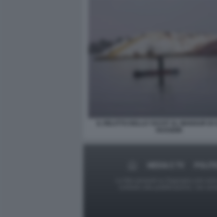
IL RELITTO DELLO YACHT AL MANSUR D
HUSSEIN
MEDIA E TV
POLITI
Le foto presenti su Dagospia.com sono s
contrario alla pubblicazione, non av