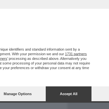
REPORT
DAGOARCHIVIO
que identifiers and standard information sent by a
lopment. With your permission we and our
1731 partners
tners
’ processing as described above. Alternatively you
at some processing of your personal data may not require
nge your preferences or withdraw your consent at any time
Manage Options
Accept All