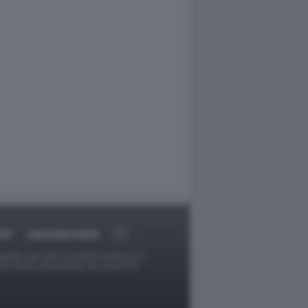
ORT
DAGOARCHIVIO
ggetti o gli autori avessero qualcosa in
provvederà prontamente alla rimozione