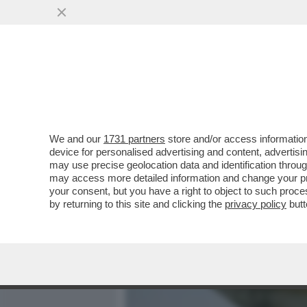
MEDIA E TV
POLITICA
We and our
1731 partners
store and/or access information
L''AL-MANSUR', LO YACHT
device for personalised advertising and content, advert
TROVA ARENATO IN UN FIU
may use precise geolocation data and identification throu
may access more detailed information and change your pre
VAI ALL'ARTICOLO
your consent, but you have a right to object to such proc
by returning to this site and clicking the
privacy policy
butt