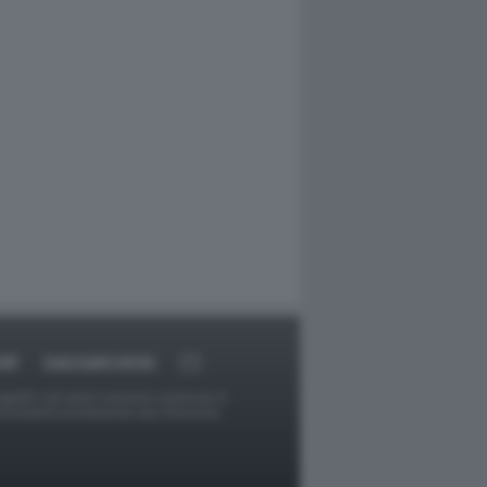
RT
DAGOARCHIVIO
ggetti o gli autori avessero qualcosa in
provvederà prontamente alla rimozione