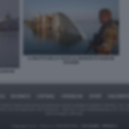
IL RELITTO DELLO YACHT AL MANSUR DI SADDAM
HUSSEIN
I SADDAM
ICA
BUSINESS
CAFONAL
CRONACHE
SPORT
DAGOREPO
tate in larga parte prese da Internet,e quindi valutate di pubblico dominio. Se i so
ranno che da segnalarlo alla redazione - indirizzo e-mail rda@dagospia.com, che 
delle immagini utilizzate.
Dagospia S.p.A. - P.iva e c.f. 06163551002 -
CHI SIAMO
-
PRIVACY