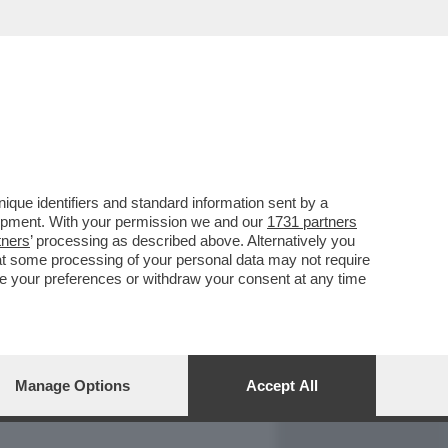
REPORT
DAGOARCHIVIO
que identifiers and standard information sent by a
lopment. With your permission we and our
1731 partners
tners
’ processing as described above. Alternatively you
at some processing of your personal data may not require
nge your preferences or withdraw your consent at any time
Manage Options
Accept All