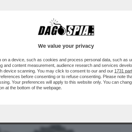
BUSINESS
CAFONAL
CRONACHE
SPORT
DAGO
We value your privacy
 on a device, such as cookies and process personal data, such as uni
 DI SADDAM HUSSEIN CHE DA 20 ANNI SI
ising and content measurement, audience research and services deve
ME NEL SUD...
gh device scanning. You may click to consent to our and our
1731 par
ferences before consenting or to refuse consenting. Please note th
essing. Your preferences will apply to this website only. You can cha
on at the bottom of the webpage.