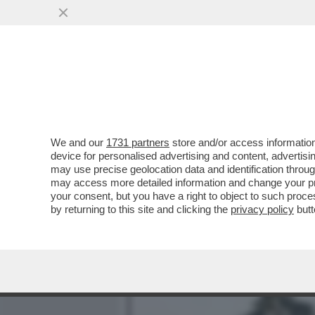
MEDIA E TV
POLITICA
We and our
1731 partners
store and/or access information
L''AL-MANSUR', LO YACHT
device for personalised advertising and content, advert
TROVA ARENATO IN UN FIU
may use precise geolocation data and identification throu
may access more detailed information and change your pre
VAI ALL'ARTICOLO
your consent, but you have a right to object to such proc
by returning to this site and clicking the
privacy policy
butt