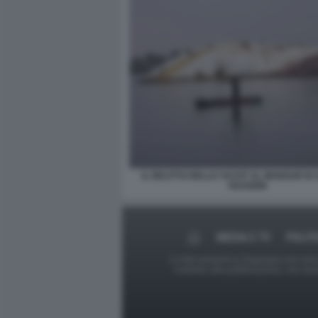
IL RELITTO DELLO YACHT AL MANSUR D
HUSSEIN
MEDIA E TV
POLIT
Le foto presenti su Dagospia.com sono s
contrario alla pubblicazione, non av