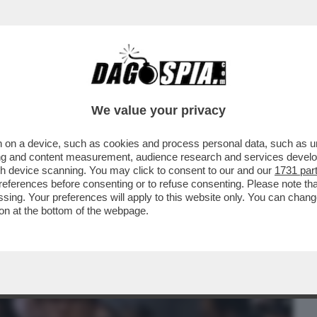
BUSINESS
CAFONAL
CRONACHE
SPORT
DAGO
We value your privacy
 on a device, such as cookies and process personal data, such as uni
LEVA INCONTRARE JD VANCE E HA
ising and content measurement, audience research and services deve
 – BERGOGLIO ...
gh device scanning. You may click to consent to our and our
1731 par
ferences before consenting or to refuse consenting. Please note th
essing. Your preferences will apply to this website only. You can cha
on at the bottom of the webpage.