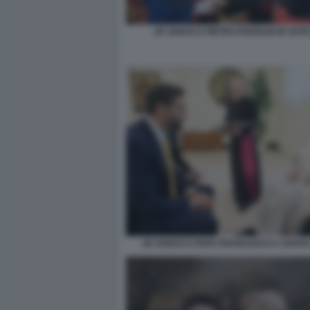
JD VANCE E PIETRO PAROLIN IN VAT
JD VANCE E PAPA FRANCESCO A SANT