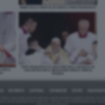
MEME SULLA VISITA DI JD VANCE A PAPA FRANCESCO
PAPA FRANCESCO AL BALCONE DELLA BASILICA DI
 PER IL
SAN PIETRO PER IL MESSAGGIO URBI ET ORBI DI
UA
PASQUA
CA
BUSINESS
CAFONAL
CRONACHE
SPORT
DAGOREP
tate in larga parte prese da Internet,e quindi valutate di pubblico dominio. Se i so
ranno che da segnalarlo alla redazione - indirizzo e-mail rda@dagospia.com, che 
delle immagini utilizzate.