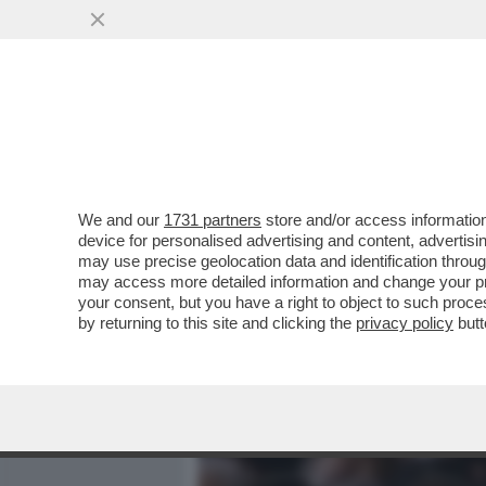
MEDIA E TV
POLITICA
We and our
1731 partners
store and/or access information
PAPA FRANCESCO NON VO
device for personalised advertising and content, advert
MANDATO AVANTI PAROLIN
may use precise geolocation data and identification throu
may access more detailed information and change your pre
VAI ALL'ARTICOLO
your consent, but you have a right to object to such proc
by returning to this site and clicking the
privacy policy
butt