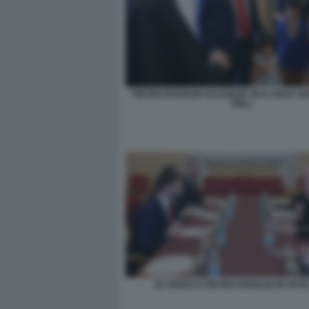
PIETRO PAROLIN ACCOGLIE JD E USHA VA
FIGLI
JD VANCE E PIETRO PAROLIN IN VAT