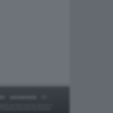
ORT
DAGOARCHIVIO
ggetti o gli autori avessero qualcosa in
provvederà prontamente alla rimozione