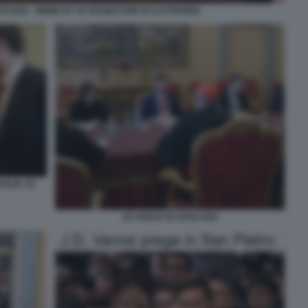
TICANO - MEME BY 50 SFUMATURE DI CATTIVERIA
GLIE JD
JD VANCE IN VATICANO