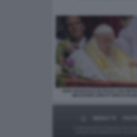
PAPA FRANCESCO IN PIAZZA SAN PIETRO
MESSAGGIO URBI ET ORBI DI PASQ
MEDIA E TV
POLITI
Le foto presenti su Dagospia.com sono s
contrario alla pubblicazione, non av