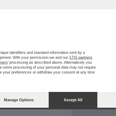
REPORT
DAGOARCHIVIO
que identifiers and standard information sent by a
lopment. With your permission we and our
1731 partners
tners
’ processing as described above. Alternatively you
at some processing of your personal data may not require
nge your preferences or withdraw your consent at any time
Manage Options
Accept All