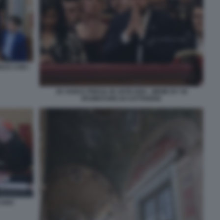
NCE CON I
JD VANCE PREGA IN VATICANO - MEME BY 50
SFUMATURE DI CATTIVERIA
ICANO