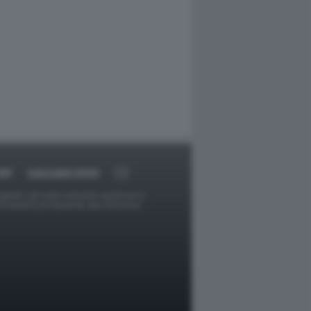
RT
DAGOARCHIVIO
ggetti o gli autori avessero qualcosa in
provvederà prontamente alla rimozione