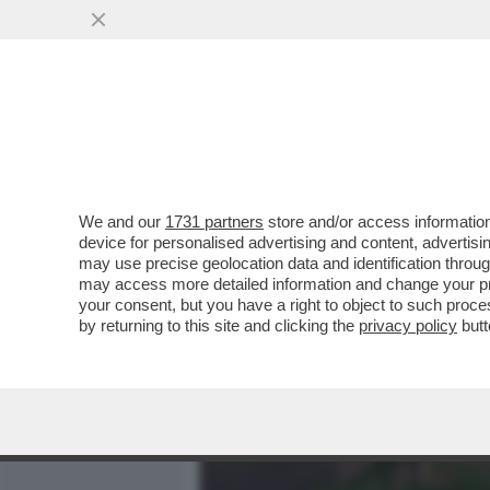
MEDIA E TV
POLITICA
We and our
1731 partners
store and/or access information
PIPPITEL! – RECORD 'IN O
device for personalised advertising and content, advert
APRILE-TELESE ALLA 'PO
may use precise geolocation data and identification throu
may access more detailed information and change your pre
VAI ALL'ARTICOLO
your consent, but you have a right to object to such proc
by returning to this site and clicking the
privacy policy
butt