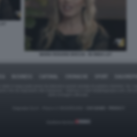
LA7
MARIA ROSARIA BOCCIA - IN ONDA LA7
ICA
BUSINESS
CAFONAL
CRONACHE
SPORT
DAGOREPO
tate in larga parte prese da Internet,e quindi valutate di pubblico dominio. Se i so
ranno che da segnalarlo alla redazione - indirizzo e-mail rda@dagospia.com, che 
delle immagini utilizzate.
Dagospia S.p.A. - P.iva e c.f. 06163551002 -
CHI SIAMO
-
PRIVACY
Gestione tecnica