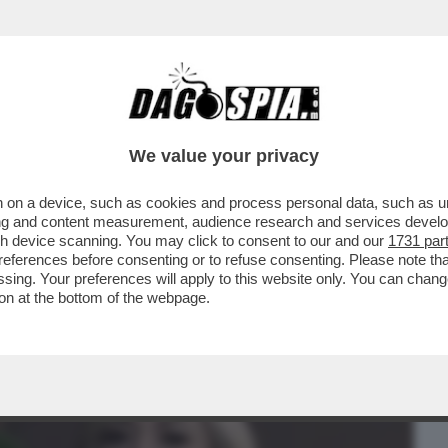
BUSINESS
CAFONAL
CRONACHE
SPORT
DAGO
We value your privacy
 on a device, such as cookies and process personal data, such as uni
NDA' IN PRIMA SERATA: L’INTERVISTA DI
ising and content measurement, audience research and services deve
MPEIANA ESPERTA'
gh device scanning. You may click to consent to our and our
1731 par
ferences before consenting or to refuse consenting. Please note th
essing. Your preferences will apply to this website only. You can cha
on at the bottom of the webpage.