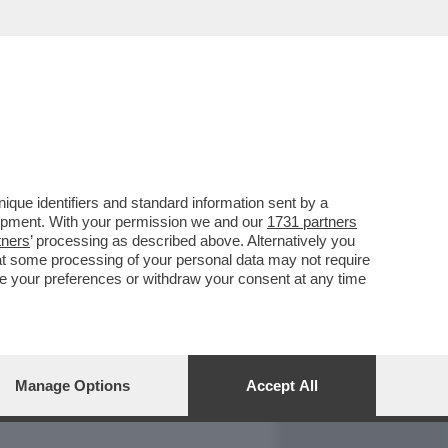
REPORT
DAGOARCHIVIO
que identifiers and standard information sent by a
lopment. With your permission we and our
1731 partners
tners
’ processing as described above. Alternatively you
at some processing of your personal data may not require
nge your preferences or withdraw your consent at any time
Manage Options
Accept All