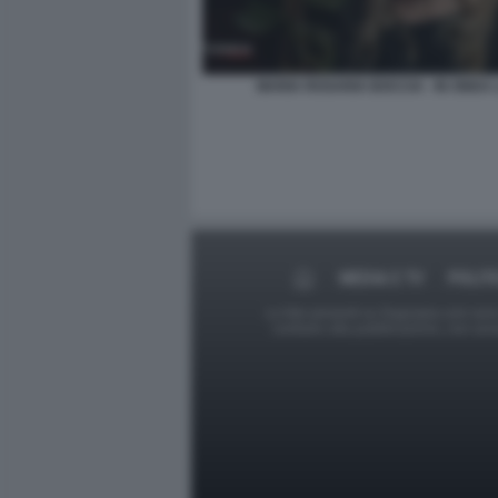
MARIA ROSARIA BOCCIA - IN ONDA 
MEDIA E TV
POLIT
Le foto presenti su Dagospia.com sono s
contrario alla pubblicazione, non av