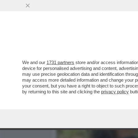
MEDIA E TV
POLITICA
We and our
1731 partners
store and/or access information
FINE DEI GIOCHI: I TANTI
device for personalised advertising and content, advert
MASSIMO BOCHICCCHIO N
may use precise geolocation data and identification throu
may access more detailed information and change your pre
VAI ALL'ARTICOLO
your consent, but you have a right to object to such proc
by returning to this site and clicking the
privacy policy
butt