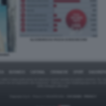
GLI ESBORSI DA PASCIA DI BOCHICCHIO
RIANNA
ICA
BUSINESS
CAFONAL
CRONACHE
SPORT
DAGOREPO
tate in larga parte prese da Internet,e quindi valutate di pubblico dominio. Se i so
ranno che da segnalarlo alla redazione - indirizzo e-mail rda@dagospia.com, che 
delle immagini utilizzate.
Dagospia S.p.A. - P.iva e c.f. 06163551002 -
CHI SIAMO
-
PRIVACY