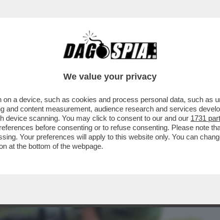
BUSINESS
CAFONAL
CRONACHE
SPORT
DAGO
We value your privacy
 on a device, such as cookies and process personal data, such as uni
 VIP CHE HANNO AFFIDATO I LORO SOLDI A
ising and content measurement, audience research and services deve
ON VEDRANNO UN C
gh device scanning. You may click to consent to our and our
1731 par
ferences before consenting or to refuse consenting. Please note th
essing. Your preferences will apply to this website only. You can cha
on at the bottom of the webpage.