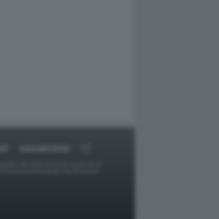
RT
DAGOARCHIVIO
ggetti o gli autori avessero qualcosa in
provvederà prontamente alla rimozione