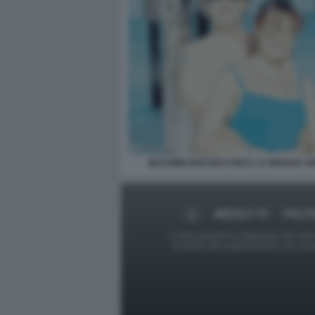
MASSIMO BOCHICCHIO E LA MOGLIE A
MEDIA E TV
POLIT
Le foto presenti su Dagospia.com sono s
contrario alla pubblicazione, non av