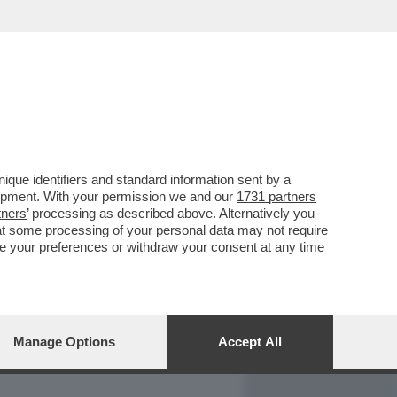
REPORT
DAGOARCHIVIO
que identifiers and standard information sent by a
lopment. With your permission we and our
1731 partners
tners
’ processing as described above. Alternatively you
at some processing of your personal data may not require
nge your preferences or withdraw your consent at any time
Manage Options
Accept All