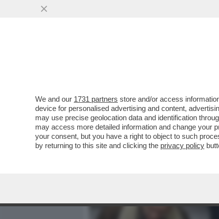
MEDIA E TV
POLITICA
We and our
1731 partners
store and/or access information
IL POLSO PER IL MALAFFA
device for personalised advertising and content, advert
DONNA CON DUE CARTE DI 
may use precise geolocation data and identification throu
may access more detailed information and change your pre
VAI ALL'ARTICOLO
your consent, but you have a right to object to such proc
by returning to this site and clicking the
privacy policy
butt