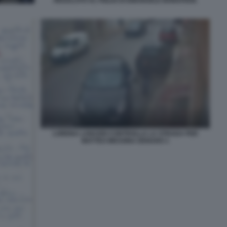
REGALATO AL FIGLIO DI EMANUELE BONAFEDE
LORENA LANCERI CONTROLLA LA STRADA PER
MATTEO MESSINA DENARO 1