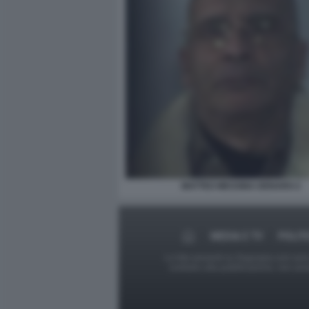
MATTEO MESSINA DENARO 2
MEDIA E TV
POLIT
Le foto presenti su Dagospia.com sono s
contrario alla pubblicazione, non av