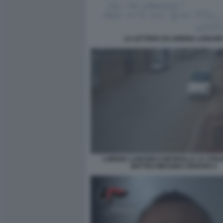
LA LETTERA DI LORENA LANCER
LORENA LANCERI CONTROLLA LA STRA
MATTEO MESSINA DENARO 2