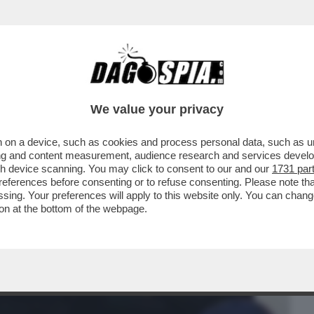
BUSINESS
CAFONAL
CRONACHE
SPORT
DAGO
We value your privacy
 on a device, such as cookies and process personal data, such as uni
RE – È STATO ACQUISTATO DA UNA
ising and content measurement, audience research and services deve
CREDITO E LA ...
gh device scanning. You may click to consent to our and our
1731 par
ferences before consenting or to refuse consenting. Please note th
essing. Your preferences will apply to this website only. You can cha
on at the bottom of the webpage.