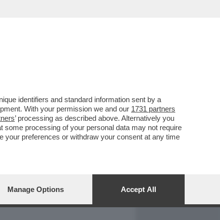
REPORT
DAGOARCHIVIO
que identifiers and standard information sent by a
lopment. With your permission we and our
1731 partners
tners
’ processing as described above. Alternatively you
at some processing of your personal data may not require
nge your preferences or withdraw your consent at any time
Manage Options
Accept All