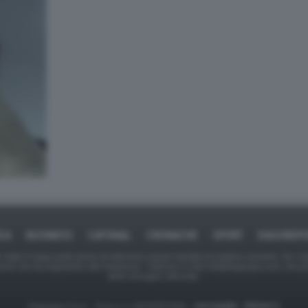
ICA
BUSINESS
CAFONAL
CRONACHE
SPORT
DAGOREPO
tate in larga parte prese da Internet,e quindi valutate di pubblico dominio. Se i so
ranno che da segnalarlo alla redazione - indirizzo e-mail rda@dagospia.com, che 
delle immagini utilizzate.
Dagospia S.p.A. - P.iva e c.f. 06163551002 -
CHI SIAMO
-
PRIVACY