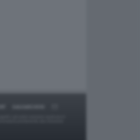
RT
DAGOARCHIVIO
ggetti o gli autori avessero qualcosa in
provvederà prontamente alla rimozione