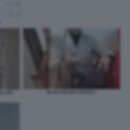
I
MATTEO MESSINA DENARO 1
DA PER